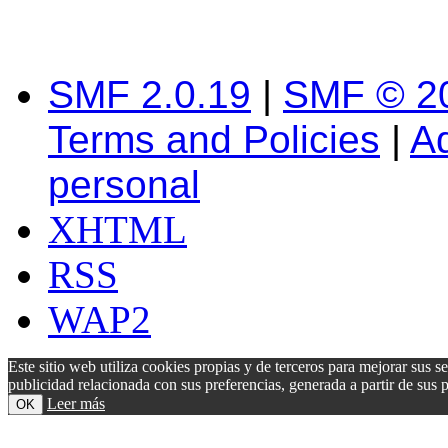
SMF 2.0.19
|
SMF © 2
Terms and Policies
|
A
personal
XHTML
RSS
WAP2
Este sitio web utiliza cookies propias y de terceros para mejorar sus s
publicidad relacionada con sus preferencias, generada a partir de su
Leer más
OK