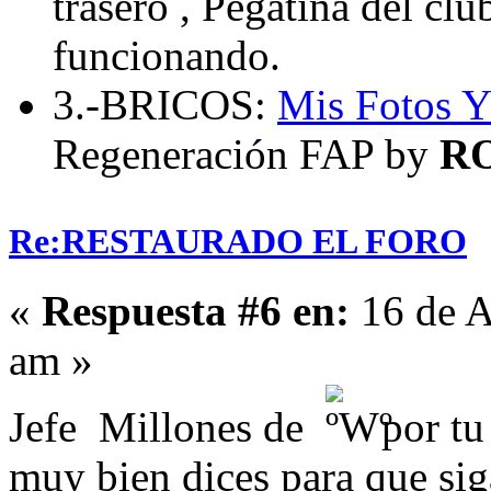
trasero , Pegatina del cl
funcionando.
3.-BRICOS:
Mis Fotos
Y
Regeneración FAP by
R
Re:RESTAURADO EL FORO
«
Respuesta #6 en:
16 de A
am »
Jefe Millones de
por tu
muy bien dices para que sig