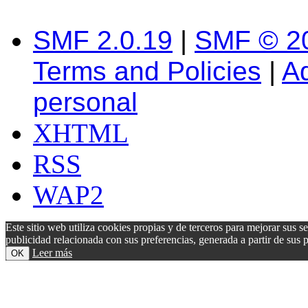
SMF 2.0.19
|
SMF © 2
Terms and Policies
|
A
personal
XHTML
RSS
WAP2
Este sitio web utiliza cookies propias y de terceros para mejorar sus s
publicidad relacionada con sus preferencias, generada a partir de su
Leer más
OK