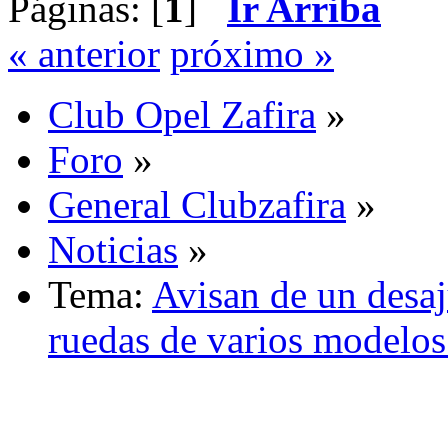
Páginas: [
1
]
Ir Arriba
« anterior
próximo »
Club Opel Zafira
»
Foro
»
General Clubzafira
»
Noticias
»
Tema:
Avisan de un desaju
ruedas de varios modelo