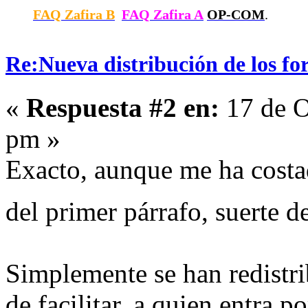
FAQ Zafira B
FAQ Zafira A
OP-COM
.
Re:Nueva distribución de los fo
«
Respuesta #2 en:
17 de O
pm »
Exacto, aunque me ha costa
del primer párrafo, suerte 
Simplemente se han redistri
de facilitar, a quien entra p