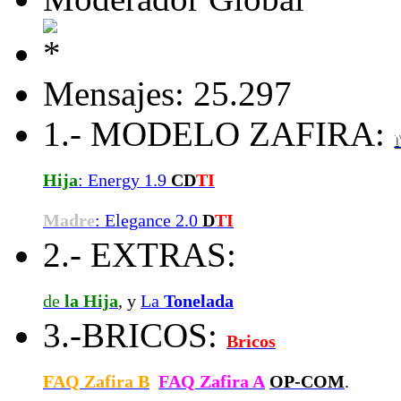
Mensajes: 25.297
1.- MODELO ZAFIRA:
Hija
: Energy 1.9
CD
TI
Madre
: Elegance 2.0
D
TI
2.- EXTRAS:
de
la Hija
, y
La
Tonelada
3.-BRICOS:
Bricos
FAQ Zafira B
FAQ Zafira A
OP-COM
.