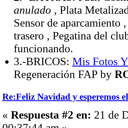
anulado
, Plata Metaliza
Sensor de aparcamiento , 
trasero , Pegatina del cl
funcionando.
3.-BRICOS:
Mis Fotos
Y
Regeneración FAP by
R
Re:Feliz Navidad y esperemos el
«
Respuesta #2 en:
21 de D
00:37:44 am »