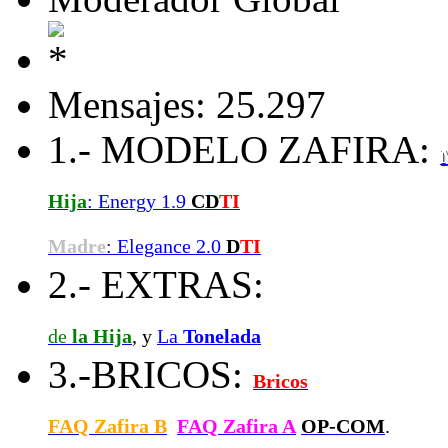
Mensajes: 25.297
1.- MODELO ZAFIRA:
Hija
: Energy 1.9
CD
TI
Madre
: Elegance 2.0
D
TI
2.- EXTRAS:
de
la Hija
, y
La
Tonelada
3.-BRICOS:
Bricos
FAQ Zafira B
FAQ Zafira A
OP-COM
.