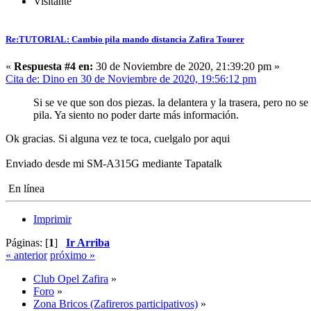
Visitante
Re:TUTORIAL: Cambio pila mando distancia Zafira Tourer
«
Respuesta #4 en:
30 de Noviembre de 2020, 21:39:20 pm »
Cita de: Dino en 30 de Noviembre de 2020, 19:56:12 pm
Si se ve que son dos piezas. la delantera y la trasera, pero n
pila. Ya siento no poder darte más información.
Ok gracias. Si alguna vez te toca, cuelgalo por aqui
Enviado desde mi SM-A315G mediante Tapatalk
En línea
Imprimir
Páginas: [
1
]
Ir Arriba
« anterior
próximo »
Club Opel Zafira
»
Foro
»
Zona Bricos (Zafireros participativos)
»