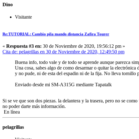
Dino
Visitante
Re:TUTORIAL: Cambio pila mando distancia Zafira Tourer
«
Respuesta #3 en:
30 de Noviembre de 2020, 19:56:12 pm »
Cita de: pelagrillas en 30 de Noviembre de 2020, 12:49:50 pm
Buena info, todo vale y de todo se aprende aunque parezca simp
Una cosa, sabes algo de como desarmar o quitar la electrónica
y no pude, ni de esta del espadin ni de la fija. No lleva tornil
Enviado desde mi SM-A315G mediante Tapatalk
Si se ve que son dos piezas. la delantera y la trasera, pero no se co
no poder darte más información.
En línea
pelagrillas