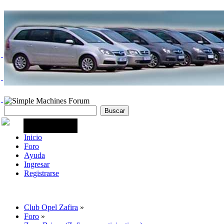
Inicio
Foro
Ayuda
Ingresar
Registrarse
Club Opel Zafira
»
Foro
»