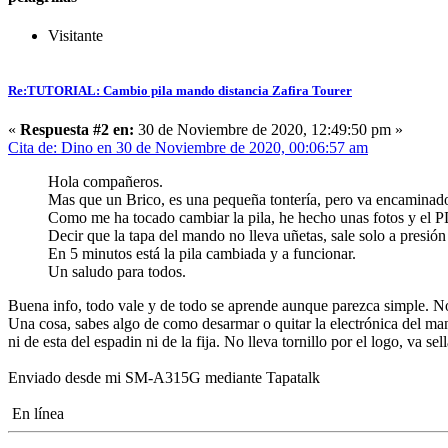
Visitante
Re:TUTORIAL: Cambio pila mando distancia Zafira Tourer
«
Respuesta #2 en:
30 de Noviembre de 2020, 12:49:50 pm »
Cita de: Dino en 30 de Noviembre de 2020, 00:06:57 am
Hola compañeros.
Mas que un Brico, es una pequeña tontería, pero va encaminado
Como me ha tocado cambiar la pila, he hecho unas fotos y el P
Decir que la tapa del mando no lleva uñetas, sale solo a presión 
En 5 minutos está la pila cambiada y a funcionar.
Un saludo para todos.
Buena info, todo vale y de todo se aprende aunque parezca simple. No
Una cosa, sabes algo de como desarmar o quitar la electrónica del m
ni de esta del espadin ni de la fija. No lleva tornillo por el logo, va
Enviado desde mi SM-A315G mediante Tapatalk
En línea