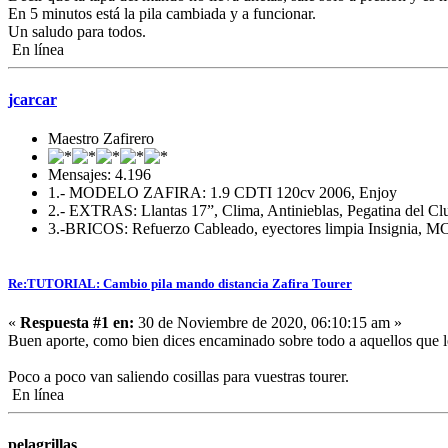
En 5 minutos está la pila cambiada y a funcionar.
Un saludo para todos.
En línea
jcarcar
Maestro Zafirero
Mensajes: 4.196
1.- MODELO ZAFIRA: 1.9 CDTI 120cv 2006, Enjoy
2.- EXTRAS: Llantas 17”, Clima, Antinieblas, Pegatina del Cl
3.-BRICOS: Refuerzo Cableado, eyectores limpia Insignia, MC,
Re:TUTORIAL: Cambio pila mando distancia Zafira Tourer
«
Respuesta #1 en:
30 de Noviembre de 2020, 06:10:15 am »
Buen aporte, como bien dices encaminado sobre todo a aquellos que les
Poco a poco van saliendo cosillas para vuestras tourer.
En línea
pelagrillas