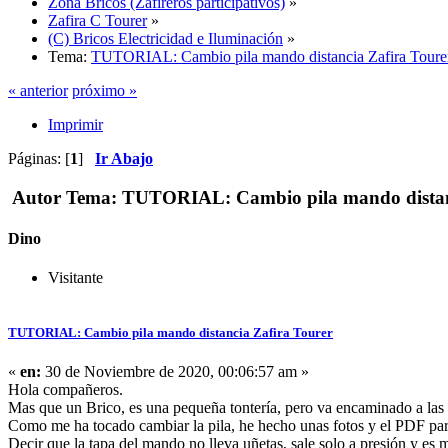
Zona Bricos (Zafireros participativos)
»
Zafira C Tourer
»
(C) Bricos Electricidad e Iluminación
»
Tema:
TUTORIAL: Cambio pila mando distancia Zafira Toure
« anterior
próximo »
Imprimir
Páginas: [
1
]
Ir Abajo
Autor
Tema: TUTORIAL: Cambio pila mando distanci
Dino
Visitante
TUTORIAL: Cambio pila mando distancia Zafira Tourer
«
en:
30 de Noviembre de 2020, 00:06:57 am »
Hola compañeros.
Mas que un Brico, es una pequeña tontería, pero va encaminado a las
Como me ha tocado cambiar la pila, he hecho unas fotos y el PDF par
Decir que la tapa del mando no lleva uñetas, sale solo a presión y es m