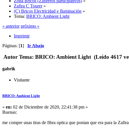
Zona Bricos (Zafireros participativos)
»
Zafira C Tourer
»
(C) Bricos Electricidad e Iluminación
»
Tema:
BRICO: Ambient Light
« anterior
próximo »
Imprimir
Páginas: [
1
]
Ir Abajo
Autor
Tema: BRICO: Ambient Light (Leído 4617 ve
gabrik
Visitante
BRICO: Ambient Light
«
en:
02 de Diciembre de 2020, 22:41:38 pm »
Buenas:
me compre unas tiras de fibra optica que ponian que era para la Zafira