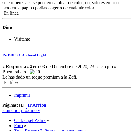
si te refieres a si se pueden cambiar de color, no, solo es en rojo.
pero en la pagina podias cogerlo de cualquir color.
En línea
Dino
Visitante
Re:BRICO: Ambient Light
«
Respuesta #4 en:
03 de Diciembre de 2020, 23:51:25 pm »
Buen trabajo.
Le has dado un toque premium a la Zafi.
En línea
Imprimir
Páginas: [
1
]
Ir Arriba
« anterior
próximo »
Club Opel Zafira
»
Foro
»
Zona Bricos (Zafireros participativos)
»