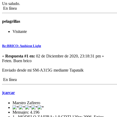
Un saludo.
En línea
pelagrillas
Visitante
Re:BRICO: Ambient Light
«
Respuesta #1 en:
02 de Diciembre de 2020, 23:18:31 pm »
Feten. Buen brico
Enviado desde mi SM-A315G mediante Tapatalk
En línea
jcarcar
Maestro Zafirero
Mensajes: 4.196
1.- MODELO ZAFIRA: 1.9 CDTI 120cv 2006, Enjoy