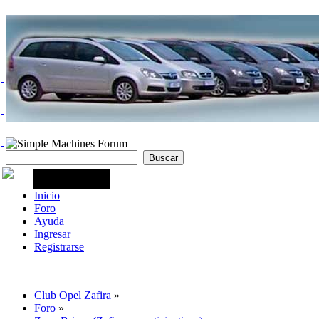
Inicio
Foro
Ayuda
Ingresar
Registrarse
Club Opel Zafira
»
Foro
»