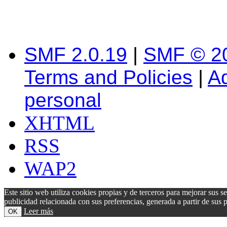
SMF 2.0.19
|
SMF © 2
Terms and Policies
|
A
personal
XHTML
RSS
WAP2
Este sitio web utiliza cookies propias y de terceros para mejorar sus s
publicidad relacionada con sus preferencias, generada a partir de su
Leer más
OK