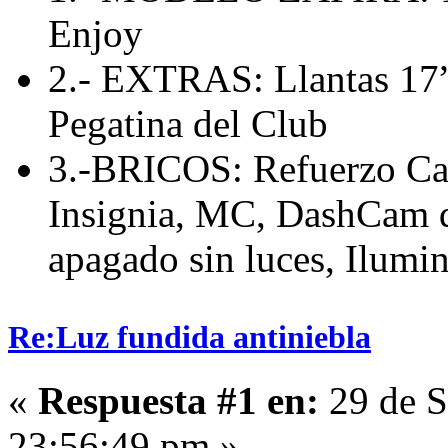
Enjoy
2.- EXTRAS: Llantas 17”,
Pegatina del Club
3.-BRICOS: Refuerzo Cab
Insignia, MC, DashCam de
apagado sin luces, Ilumin
Re:Luz fundida antiniebla
«
Respuesta #1 en:
29 de S
23:56:49 pm »