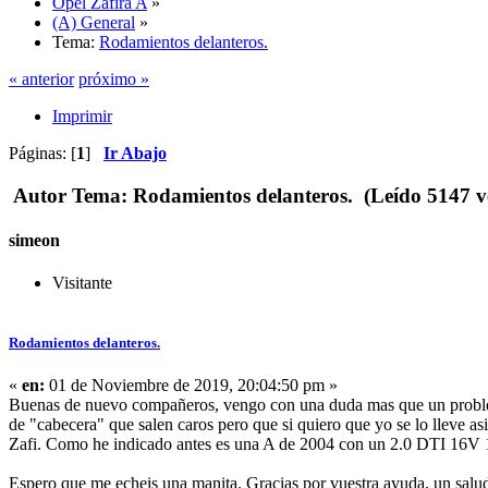
Opel Zafira A
»
(A) General
»
Tema:
Rodamientos delanteros.
« anterior
próximo »
Imprimir
Páginas: [
1
]
Ir Abajo
Autor
Tema: Rodamientos delanteros. (Leído 5147 v
simeon
Visitante
Rodamientos delanteros.
«
en:
01 de Noviembre de 2019, 20:04:50 pm »
Buenas de nuevo compañeros, vengo con una duda mas que un problema
de "cabecera" que salen caros pero que si quiero que yo se lo lleve as
Zafi. Como he indicado antes es una A de 2004 con un 2.0 DTI 16V 1
Espero que me echeis una manita. Gracias por vuestra ayuda, un salu