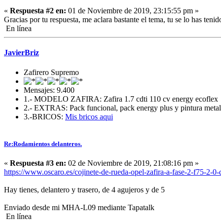
«
Respuesta #2 en:
01 de Noviembre de 2019, 23:15:55 pm »
Gracias por tu respuesta, me aclara bastante el tema, tu se lo has ten
En línea
JavierBriz
Zafirero Supremo
Mensajes: 9.400
1.- MODELO ZAFIRA: Zafira 1.7 cdti 110 cv energy ecoflex
2.- EXTRAS: Pack funcional, pack energy plus y pintura metali
3.-BRICOS:
Mis bricos aqui
Re:Rodamientos delanteros.
«
Respuesta #3 en:
02 de Noviembre de 2019, 21:08:16 pm »
https://www.oscaro.es/cojinete-de-rueda-opel-zafira-a-fase-2-f75-2-0
Hay tienes, delantero y trasero, de 4 agujeros y de 5
Enviado desde mi MHA-L09 mediante Tapatalk
En línea