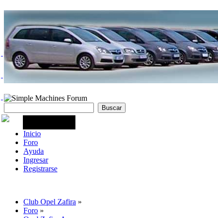
Inicio
Foro
Ayuda
Ingresar
Registrarse
Club Opel Zafira
»
Foro
»