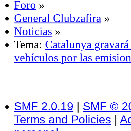
Foro
»
General Clubzafira
»
Noticias
»
Tema:
Catalunya gravará 
vehículos por las emisio
SMF 2.0.19
|
SMF © 2
Terms and Policies
|
A