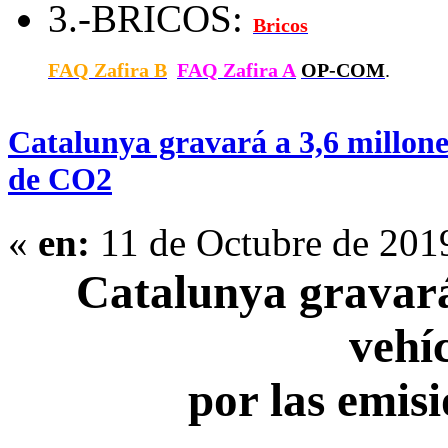
3.-BRICOS:
Bricos
FAQ Zafira B
FAQ Zafira A
OP-COM
.
Catalunya gravará a 3,6 millones
de CO2
«
en:
11 de Octubre de 201
Catalunya gravará
vehí
por las emis