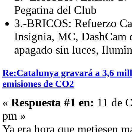
Pegatina del Club
3.-BRICOS: Refuerzo Cab
Insignia, MC, DashCam de
apagado sin luces, Ilumin
Re:Catalunya gravará a 3,6 mill
emisiones de CO2
«
Respuesta #1 en:
11 de O
pm »
Ya era hora que metiesen m