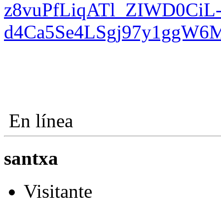
z8vuPfLiqATl_ZIWD0CiL
d4Ca5Se4LSgj97y1ggW6
En línea
santxa
Visitante