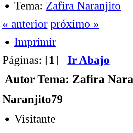
Tema:
Zafira Naranjito
« anterior
próximo »
Imprimir
Páginas: [
1
]
Ir Abajo
Autor
Tema: Zafira Naran
Naranjito79
Visitante