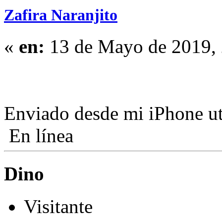
Zafira Naranjito
«
en:
13 de Mayo de 2019, 
Enviado desde mi iPhone ut
En línea
Dino
Visitante