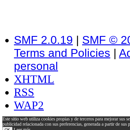
SMF 2.0.19
|
SMF © 2
Terms and Policies
|
A
personal
XHTML
RSS
WAP2
Este sitio web utiliza cookies propias y de terceros para mejorar sus s
publicidad relacionada con sus preferencias, generada a partir de su
Leer más
OK