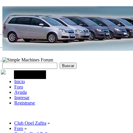
Inicio
Foro
Ayuda
Ingresar
Registrarse
Club Opel Zafira
»
Foro
»