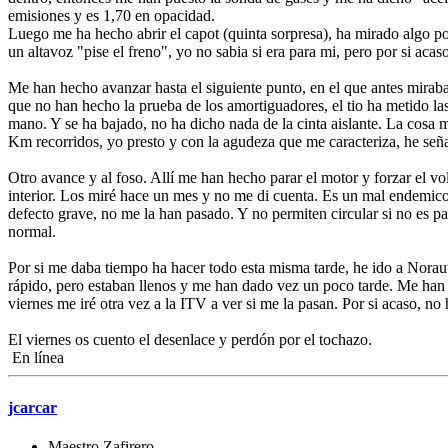
emisiones y es 1,70 en opacidad.
Luego me ha hecho abrir el capot (quinta sorpresa), ha mirado algo po
un altavoz "pise el freno", yo no sabia si era para mi, pero por si aca
Me han hecho avanzar hasta el siguiente punto, en el que antes miraba
que no han hecho la prueba de los amortiguadores, el tio ha metido la
mano. Y se ha bajado, no ha dicho nada de la cinta aislante. La cosa 
Km recorridos, yo presto y con la agudeza que me caracteriza, he señal
Otro avance y al foso. Allí me han hecho parar el motor y forzar el v
interior. Los miré hace un mes y no me di cuenta. Es un mal endemico
defecto grave, no me la han pasado. Y no permiten circular si no es pa
normal.
Por si me daba tiempo ha hacer todo esta misma tarde, he ido a Norau
rápido, pero estaban llenos y me han dado vez un poco tarde. Me han 
viernes me iré otra vez a la ITV a ver si me la pasan. Por si acaso, no h
El viernes os cuento el desenlace y perdón por el tochazo.
En línea
jcarcar
Maestro Zafirero