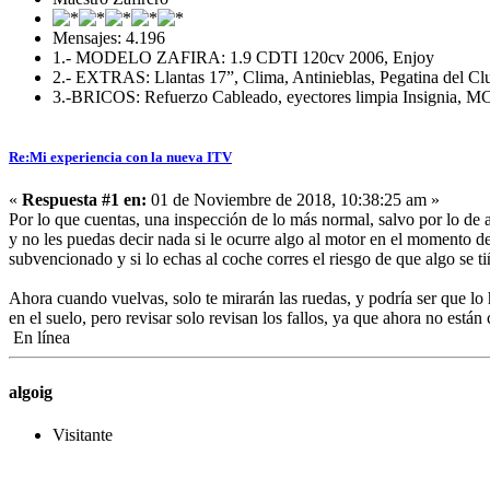
Mensajes: 4.196
1.- MODELO ZAFIRA: 1.9 CDTI 120cv 2006, Enjoy
2.- EXTRAS: Llantas 17”, Clima, Antinieblas, Pegatina del Cl
3.-BRICOS: Refuerzo Cableado, eyectores limpia Insignia, MC,
Re:Mi experiencia con la nueva ITV
«
Respuesta #1 en:
01 de Noviembre de 2018, 10:38:25 am »
Por lo que cuentas, una inspección de lo más normal, salvo por lo de ab
y no les puedas decir nada si le ocurre algo al motor en el momento del
subvencionado y si lo echas al coche corres el riesgo de que algo se t
Ahora cuando vuelvas, solo te mirarán las ruedas, y podría ser que lo
en el suelo, pero revisar solo revisan los fallos, ya que ahora no están
En línea
algoig
Visitante