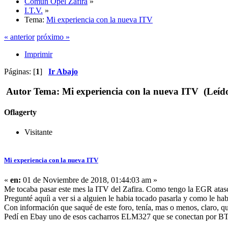
Común Opel Zafira
»
I.T.V.
»
Tema:
Mi experiencia con la nueva ITV
« anterior
próximo »
Imprimir
Páginas: [
1
]
Ir Abajo
Autor
Tema: Mi experiencia con la nueva ITV (Leído
Oflagerty
Visitante
Mi experiencia con la nueva ITV
«
en:
01 de Noviembre de 2018, 01:44:03 am »
Me tocaba pasar este mes la ITV del Zafira. Como tengo la EGR atasca
Pregunté aquíi a ver si a alguien le habia tocado pasarla y como le hab
Con información que saqué de este foro, tenía, mas o menos, claro, q
Pedí en Ebay uno de esos cacharros ELM327 que se conectan por BT al 