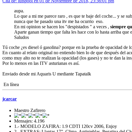
Cita de: luispool en 01 de Noviembre de 2018, 23:36:01 pm
aupa.
Lo que a mi me parece raro , es que te baje del coche... y se su
nunca que he pasado una itv me ha ocurrio eso.
En mi opinion se hacen los "despistados " a veces ,
siempre qu
Aparte ganan tiempo que falta les hace con lo hasta arriba que e
Saludos
Tú coche ¿es diesel ó gasolina? porque en la prueba de opacidad de los 
En cuanto al relato original no entiendo bien lo de que después del ace
como muy alto no te realizan la opacidad (los gases) y no te dan la ins
Por lo menos en las ITV asturianas es así.
Enviado desde mi Aquaris U mediante Tapatalk
En línea
jcarcar
Maestro Zafirero
Mensajes: 4.196
1.- MODELO ZAFIRA: 1.9 CDTI 120cv 2006, Enjoy
2.- EXTRAS: Llantas 17”, Clima, Antinieblas, Pegatina del Cl