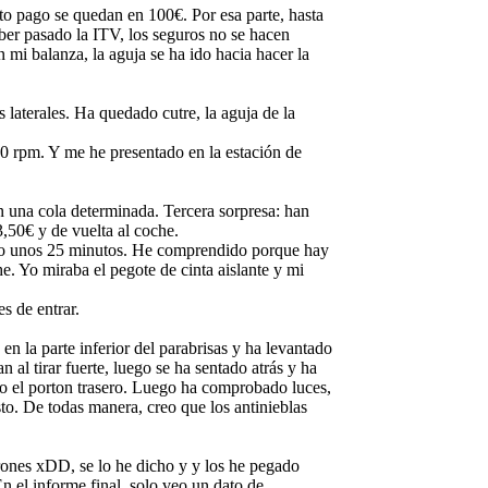
nto pago se quedan en 100€. Por esa parte, hasta
haber pasado la ITV, los seguros no se hacen
n mi balanza, la aguja se ha ido hacia hacer la
s laterales. Ha quedado cutre, la aguja de la
00 rpm. Y me he presentado en la estación de
n una cola determinada. Tercera sorpresa: han
,50€ y de vuelta al coche.
ado unos 25 minutos. He comprendido porque hay
he. Yo miraba el pegote de cinta aislante y mi
s de entrar.
n la parte inferior del parabrisas y ha levantado
al tirar fuerte, luego se ha sentado atrás y ha
rto el porton trasero. Luego ha comprobado luces,
sto. De todas manera, creo que los antinieblas
erones xDD, se lo he dicho y y los he pegado
n el informe final, solo veo un dato de