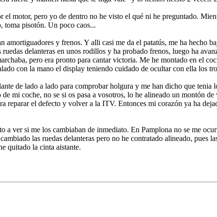
r el motor, pero yo de dentro no he visto el qué ni he preguntado. Mien
so, toma pisotón. Un poco caos...
n amortiguadores y frenos. Y alli casi me da el patatús, me ha hecho ba
s ruedas delanteras en unos rodillos y ha probado frenos, luego ha avanz
marchaba, pero era pronto para cantar victoria. Me he montado en el co
ado con la mano el display teniendo cuidado de ocultar con ella los tro
olante de lado a lado para comprobar holgura y me han dicho que tenia l
 de mi coche, no se si os pasa a vosotros, lo he alineado un montón de
ra reparar el defecto y volver a la ITV. Entonces mi corazón ya ha deja
to a ver si me los cambiaban de inmediato. En Pamplona no se me ocurr
cambiado las ruedas delanteras pero no he contratado alineado, pues las
e quitado la cinta aistante.