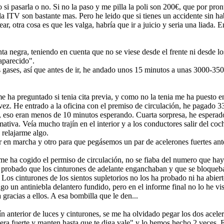
 si pasarla o no. Si no la paso y me pilla la poli son 200€, que por pro
a la ITV son bastante mas. Pero he leido que si tienes un accidente sin 
 otra cosa es que les valga, habría que ir a juicio y seria una liada. E
nta negra, teniendo en cuenta que no se viese desde el frente ni desde lo
aparecido".
s gases, así que antes de ir, he andado unos 15 minutos a unas 3000-35
e ha preguntado si tenia cita previa, y como no la tenia me ha puesto e
ez. He entrado a la oficina con el premiso de circulación, he pagado 33
do, eso eran menos de 10 minutos esperando. Cuarta sorpresa, he esper
ativa. Veía mucho trajín en el interior y a los conductores salir del coc
 relajarme algo.
 en marcha y otro para que pegásemos un par de acelerones fuertes ante
 ha cogido el permiso de circulación, no se fiaba del numero que hay e
 probado que los cinturones de adelante enganchaban y que se bloqueban 
s. Los cinturones de los sientos supletorios no los ha probado ni ha abie
ngo un antiniebla delantero fundido, pero en el informe final no lo he vi
 gracias a ellos. A esa bombilla que le den...
jín anterior de luces y cinturones, se me ha olvidado pegar los dos acel
ra fuerte y manten hasta que te diga vale" y lo hemos hecho 2 veces. E