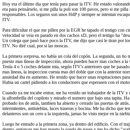
Hoy era el último dia que tenía para pasar la ITV. He estado valorando
era para pensárselo, si me pilla la poli son 100 pavos, pero si me pill
responsables. Los seguros son unos HdP y siempre se intentan escaquear,
ITV.
Para dificultar el que me pillen por la EGR he tapado el testigo con ci
velocidad se veia en parado en dos cachos xD, pero el testigo ha "des
Un colega que pasó hace poco la ITV, me dijo que casi le tiran por lo
ITV. No diré cual, por si las moscas.
La primera sorpresa, no había un cola del copón. La segunda, un tio m
puesto mas líneas de inspección, ahora pueden hacer mas coches a la v
Tenía 4 o 5 coches delante mia, según ITV's anteriores que he pasa
mas lineas, la inspeccion cuesta mas del doble que con la anterior norm
ansiedad iba en aumento. He tenido que hacer unas respiraciones para
Habia un cartel pidiendo a los conductores que esperasen con el motor
Cuando ya me tocabe entrar, me ha venido un trabajador de la ITV y me
la alfombrilla del copiloto y mirado el numero que bajo una tapita. Ha
probado los de atrás, tambien ha abierto y cerrado las puertas de atrá
intermitentes, antinieblas, luces traseras y bocina. Me ha dicho que te
delanteros son un cero a la izquierda, jamas he visto mejor en la niebla
Luego he entrado a la primera zona, ya dentro del edificio. Con el tra
dentro, entonces me han puesto la sonda de gases y me ha dicho "acele