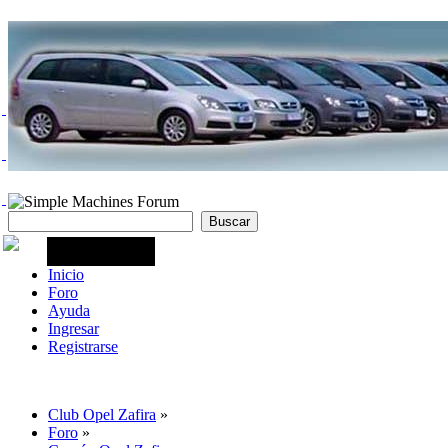
Inicio
Foro
Ayuda
Ingresar
Registrarse
Club Opel Zafira
»
Foro
»