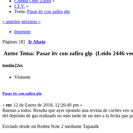
Común Opel Zafira
»
I.T.V.
»
Tema:
Pasar itv con zafira glp
« anterior
próximo »
Imprimir
Páginas: [
1
]
Ir Abajo
Autor
Tema: Pasar itv con zafira glp (Leído 2446 vec
tontin22es
Visitante
Pasar itv con zafira glp
«
en:
12 de Enero de 2018, 12:26:49 pm »
Buenas a todos. Resulta que ayer ojeando una revista de coches veo un 
del depósito de gas realizado no más tarde de un mes a la fecha que p
Enviado desde mi Redmi Note 2 mediante Tapatalk