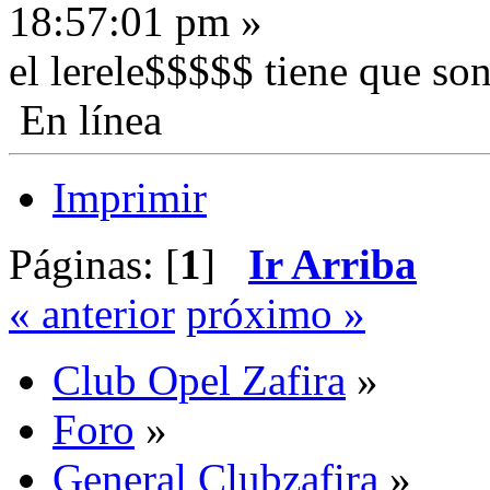
18:57:01 pm »
el lerele$$$$$ tiene que son
En línea
Imprimir
Páginas: [
1
]
Ir Arriba
« anterior
próximo »
Club Opel Zafira
»
Foro
»
General Clubzafira
»