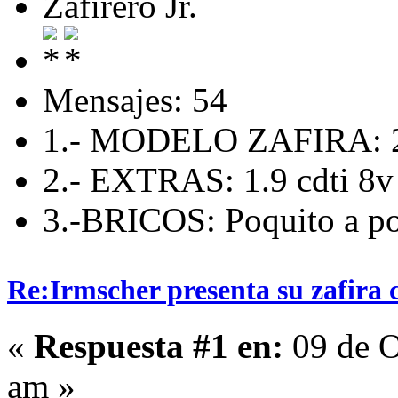
Zafirero Jr.
Mensajes: 54
1.- MODELO ZAFIRA: 
2.- EXTRAS: 1.9 cdti 8v
3.-BRICOS: Poquito a p
Re:Irmscher presenta su zafira 
«
Respuesta #1 en:
09 de O
am »