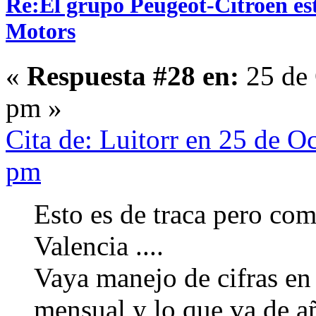
Re:El grupo Peugeot-Citroën es
Motors
«
Respuesta #28 en:
25 de 
pm »
Cita de: Luitorr en 25 de O
pm
Esto es de traca pero com
Valencia ....
Vaya manejo de cifras en
mensual y lo que va de añ