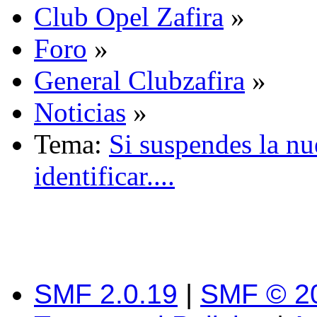
Club Opel Zafira
»
Foro
»
General Clubzafira
»
Noticias
»
Tema:
Si suspendes la n
identificar....
SMF 2.0.19
|
SMF © 2