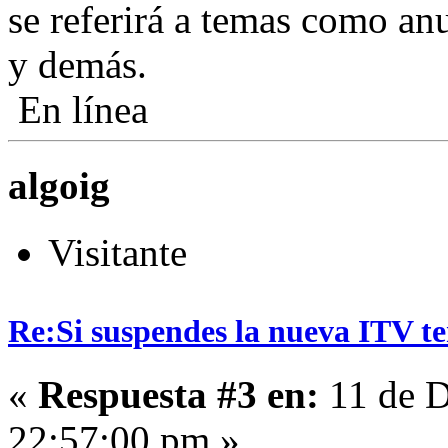
se referirá a temas como anu
y demás.
En línea
algoig
Visitante
Re:Si suspendes la nueva ITV ten
«
Respuesta #3 en:
11 de D
22:57:00 pm »