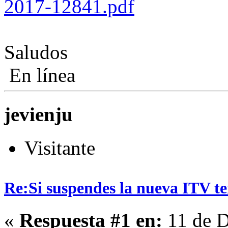
2017-12841.pdf
Saludos
En línea
jevienju
Visitante
Re:Si suspendes la nueva ITV ten
«
Respuesta #1 en:
11 de D