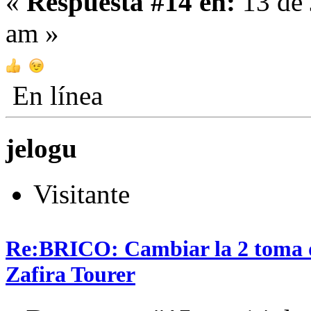
«
Respuesta #14 en:
13 de 
am »
En línea
jelogu
Visitante
Re:BRICO: Cambiar la 2 toma 
Zafira Tourer