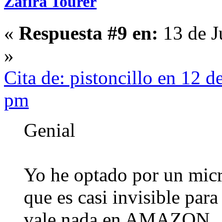
Zafira Tourer
«
Respuesta #9 en:
13 de J
»
Cita de: pistoncillo en 12 d
pm
Genial
Yo he optado por un mi
que es casi invisible para
vale nada en AMAZON