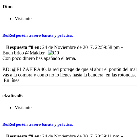
Dino
Visitante
Re:Red portón trasero barata y práctica.
«
Respuesta #8 en:
24 de Noviembre de 2017, 22:59:58 pm »
Buen brico @Makker.
Con poco dinero has apañado el tema.
P.D: @ELZAFIRA46, la red protege de que al abrir el portón del malete
vas a la compra y como no lo llenes hasta la bandera, en las rotondas, 
En línea
elzafira46
Visitante
Re:Red portón trasero barata y práctica.
«
Respuesta #9 en:
24 de Noviembre de 2017, 23:39:11 pm »