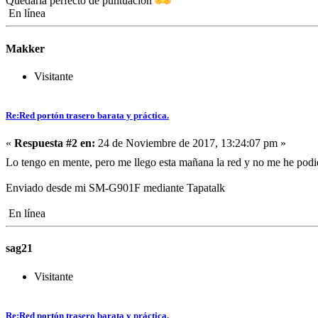
Quedaría perfecto de puntuación
En línea
Makker
Visitante
Re:Red portón trasero barata y práctica.
«
Respuesta #2 en:
24 de Noviembre de 2017, 13:24:07 pm »
Lo tengo en mente, pero me llego esta mañana la red y no me he podid
Enviado desde mi SM-G901F mediante Tapatalk
En línea
sag21
Visitante
Re:Red portón trasero barata y práctica.