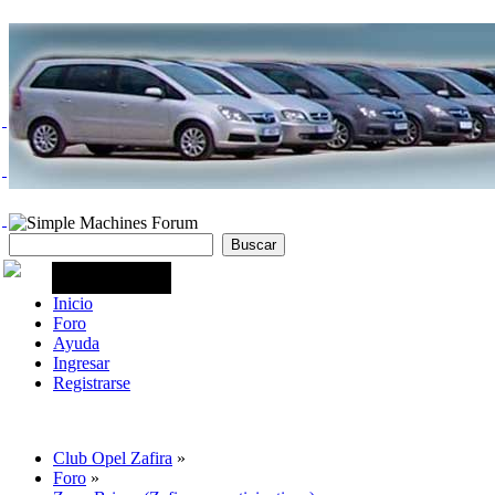
Inicio
Foro
Ayuda
Ingresar
Registrarse
Club Opel Zafira
»
Foro
»