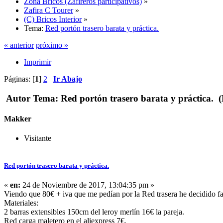
Zona Bricos (Zafireros participativos)
»
Zafira C Tourer
»
(C) Bricos Interior
»
Tema:
Red portón trasero barata y práctica.
« anterior
próximo »
Imprimir
Páginas: [
1
]
2
Ir Abajo
Autor
Tema: Red portón trasero barata y práctica. (
Makker
Visitante
Red portón trasero barata y práctica.
«
en:
24 de Noviembre de 2017, 13:04:35 pm »
Viendo que 80€ + iva que me pedían por la Red trasera he decidido f
Materiales:
2 barras extensibles 150cm del leroy merlín 16€ la pareja.
Red carga maletero en el aliexpress 7€.