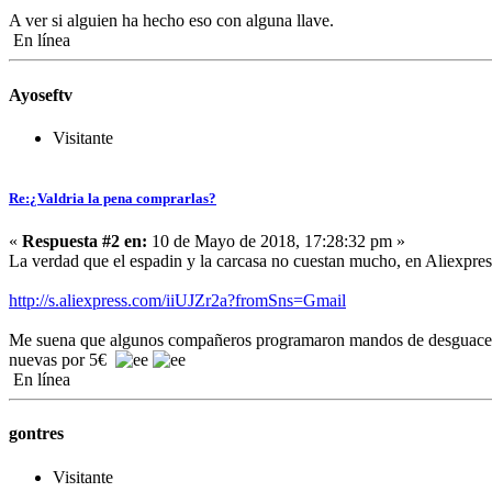
A ver si alguien ha hecho eso con alguna llave.
En línea
Ayoseftv
Visitante
Re:¿Valdria la pena comprarlas?
«
Respuesta #2 en:
10 de Mayo de 2018, 17:28:32 pm »
La verdad que el espadin y la carcasa no cuestan mucho, en Aliexpre
http://s.aliexpress.com/iiUJZr2a?fromSns=Gmail
Me suena que algunos compañeros programaron mandos de desguace, pero 
nuevas por 5€
En línea
gontres
Visitante