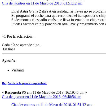
Cita de: gontres en 11 de Mayo de 2018, 01:51:12 am
En el Astra G y la Zafira A en realidad las llaves no se program
Se programa el coche para que reconozca el transponder o chip q
Si desmontas el espadín verás que lleva insertado un chip recta
Puedes sacar el chip y ponerlo en otra llave y programarlo co
+1 Por la aclaración...
Cada día se aprende algo.
En línea
Ayoseftv
Visitante
Re:¿Valdria la pena comprarlas?
«
Respuesta #5 en:
11 de Mayo de 2018, 16:19:45 pm »
Cita de: jcarcar en 11 de Mayo de 2018, 06:48:54 am
Cita de: gontres en 11 de Mayo de 2018, 01:51:12 am