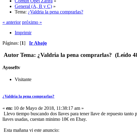
Común Opel Zafira
»
General (A, B y C)
»
Tema:
¿Valdria la pena comprarlas?
« anterior
próximo »
Imprimir
Páginas: [
1
]
Ir Abajo
Autor
Tema: ¿Valdria la pena comprarlas? (Leído 48
Ayoseftv
Visitante
¿Valdria la pena comprarlas?
«
en:
10 de Mayo de 2018, 11:38:17 am »
Llevo tiempo buscando dos llaves para tener llave de repuesto tanto p
llaves usadas, cuestan minimo 18€ en Ebay.
Esta mañana vi este anuncio: