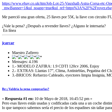
https://www.ebay.co.uk/itm/Job-Lot-25-Vauxhall-Astra-Corsa-etc-
_mwBanner=1&ul_noapp=true&ul_ref=https%3A%2F%2Frover.e
Me pareció una gran oferta, 25 llaves por 55€, la llave con circu
¿Vale la pena? ¿Después a revender llaves? ¿Alguno le intersaria?
En línea
jcarcar
Maestro Zafirero
Mensajes: 4.196
1.- MODELO ZAFIRA: 1.9 CDTI 120cv 2006, Enjoy
2.- EXTRAS: Llantas 17”, Clima, Antinieblas, Pegatina del Cl
3.-BRICOS: Refuerzo Cableado, eyectores limpia Insignia, MC,
Re:¿Valdria la pena comprarlas?
«
Respuesta #1 en:
10 de Mayo de 2018, 16:45:52 pm »
Pero esas llaves están usadas y codificadas cada una a un coche distin
lo que tampoco sabemos sería el precio de los espadines sin tallar para 