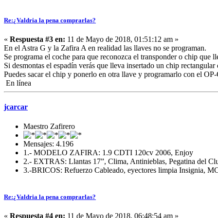
Re:¿Valdria la pena comprarlas?
«
Respuesta #3 en:
11 de Mayo de 2018, 01:51:12 am »
En el Astra G y la Zafira A en realidad las llaves no se programan.
Se programa el coche para que reconozca el transponder o chip que lle
Si desmontas el espadín verás que lleva insertado un chip rectangular
Puedes sacar el chip y ponerlo en otra llave y programarlo con el O
En línea
jcarcar
Maestro Zafirero
Mensajes: 4.196
1.- MODELO ZAFIRA: 1.9 CDTI 120cv 2006, Enjoy
2.- EXTRAS: Llantas 17”, Clima, Antinieblas, Pegatina del Cl
3.-BRICOS: Refuerzo Cableado, eyectores limpia Insignia, MC,
Re:¿Valdria la pena comprarlas?
«
Respuesta #4 en:
11 de Mayo de 2018, 06:48:54 am »