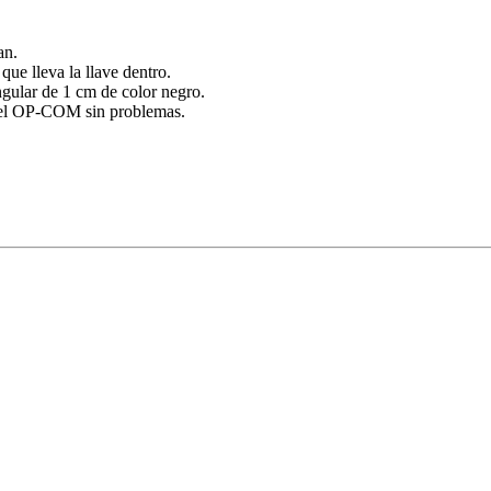
an.
ue lleva la llave dentro.
ngular de 1 cm de color negro.
n el OP-COM sin problemas.