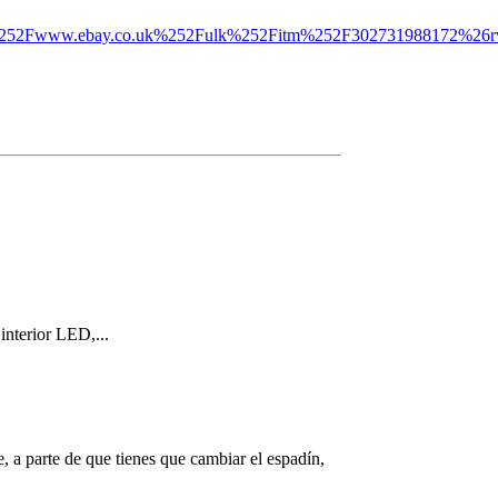
2Fwww.ebay.co.uk%252Fulk%252Fitm%252F302731988172%26rvr
nterior LED,...
, a parte de que tienes que cambiar el espadín,