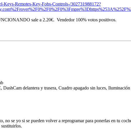
Opel-Keys-Remotes-Key-Fobs-Controls-/302731988172?
bay.com%2Frover%2F0%2F0%2F0%3Fmpre%3Dhttps%253A%252F%25
ito FUNCIONANDO sale a 2.20€. Vendedor 100% votos positivos.
ub
 DashCam delantera y trasera, Cuadro apagado sin luces, Iluminación i
to, no se yo si se pueden volver a reprogramar para ponerlas en tu coche
sustituirlos.