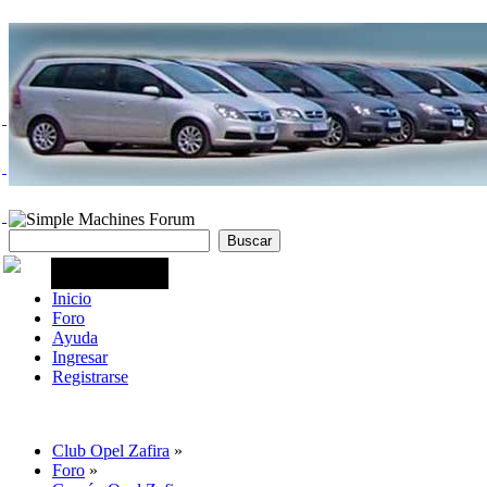
Inicio
Foro
Ayuda
Ingresar
Registrarse
Club Opel Zafira
»
Foro
»