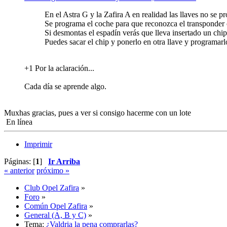
En el Astra G y la Zafira A en realidad las llaves no se 
Se programa el coche para que reconozca el transponder o
Si desmontas el espadín verás que lleva insertado un chip
Puedes sacar el chip y ponerlo en otra llave y programa
+1 Por la aclaración...
Cada día se aprende algo.
Muxhas gracias, pues a ver si consigo hacerme con un lote
En línea
Imprimir
Páginas: [
1
]
Ir Arriba
« anterior
próximo »
Club Opel Zafira
»
Foro
»
Común Opel Zafira
»
General (A, B y C)
»
Tema:
¿Valdria la pena comprarlas?