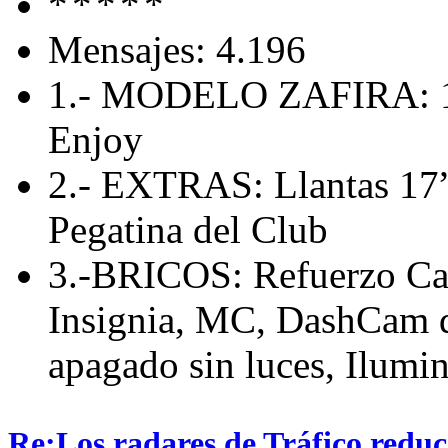
Mensajes: 4.196
1.- MODELO ZAFIRA: 1
Enjoy
2.- EXTRAS: Llantas 17”,
Pegatina del Club
3.-BRICOS: Refuerzo Cab
Insignia, MC, DashCam de
apagado sin luces, Ilumin
Re:Los radares de Tráfico redu