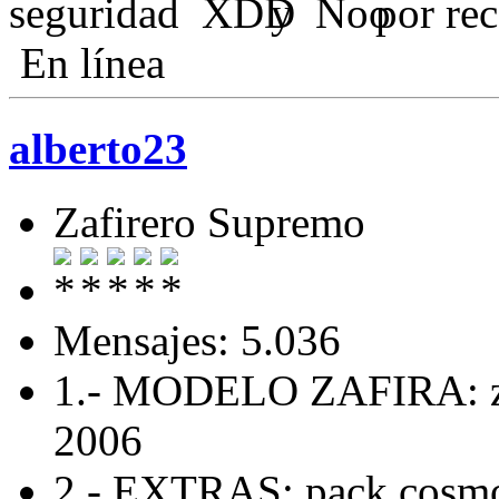
seguridad
y
por re
En línea
alberto23
Zafirero Supremo
Mensajes: 5.036
1.- MODELO ZAFIRA: za
2006
2.- EXTRAS: pack cosmo 