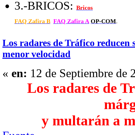
3.-BRICOS:
Bricos
FAQ Zafira B
FAQ Zafira A
OP-COM
.
Los radares de Tráfico reducen
menor velocidad
«
en:
12 de Septiembre de 
Los radares de Tr
márg
y multarán a m