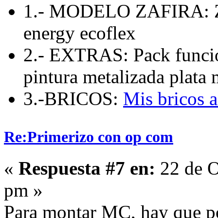
1.- MODELO ZAFIRA: Zaf
energy ecoflex
2.- EXTRAS: Pack funcio
pintura metalizada plata 
3.-BRICOS:
Mis bricos 
Re:Primerizo con op com
«
Respuesta #7 en:
22 de O
pm »
Para montar MC, hay que pon