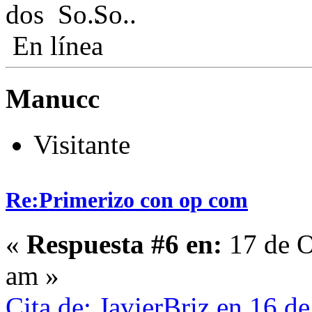
dos
En línea
Manucc
Visitante
Re:Primerizo con op com
«
Respuesta #6 en:
17 de O
am »
Cita de: JavierBriz en 16 d