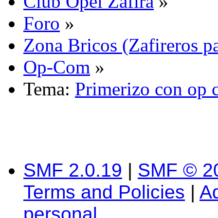
Club Opel Zafira
»
Foro
»
Zona Bricos (Zafireros pa
Op-Com
»
Tema:
Primerizo con op
SMF 2.0.19
|
SMF © 2
Terms and Policies
|
A
personal