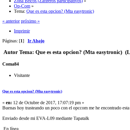
Zona Bricos (Zafireros participativos)
»
Op-Com
»
Tema:
Que es esta opcion? (Mta easytronic)
« anterior
próximo »
Imprimir
Páginas: [
1
]
Ir Abajo
Autor
Tema: Que es esta opcion? (Mta easytronic) (L
Coma84
Visitante
Que es esta opcion? (Mta easytronic)
«
en:
12 de Octubre de 2017, 17:07:19 pm »
Buenas hoy trasteando un poco con el opccom me he encontrado esta 
Enviado desde mi EVA-L09 mediante Tapatalk
En línea