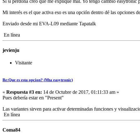
Si si perdona creo que me explique mal. Yo tengo cambio easytronic 
Mi interés es el que activa eso es una opción dentro dé las opciones d
Enviado desde mi EVA-L09 mediante Tapatalk
En línea
jevienju
Visitante
Re:Que es esta opcion? (Mta easytronic)
«
Respuesta #3 en:
14 de Octubre de 2017, 01:11:33 am »
Pues debería estar en "Present"
Las variantes sirven para activar determinadas funciones y visualizaci
En línea
Coma84