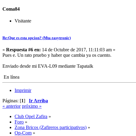
Coma84
Visitante
Re:Que es esta opcion? (Mta easytronic)
«
Respuesta #6 en:
14 de Octubre de 2017, 11:11:03 am »
Pues e. Un rato pruebo y haber que cambia ya os cuento.
Enviado desde mi EVA-L09 mediante Tapatalk
En línea
Imprimir
Páginas: [
1
]
Ir Arriba
« anterior
próximo »
Club Opel Zafira
»
Foro
»
Zona Bricos (Zafireros participativos)
»
Op-Com
»