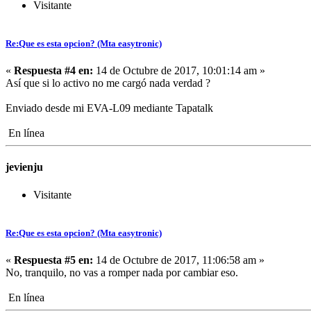
Visitante
Re:Que es esta opcion? (Mta easytronic)
«
Respuesta #4 en:
14 de Octubre de 2017, 10:01:14 am »
Así que si lo activo no me cargó nada verdad ?
Enviado desde mi EVA-L09 mediante Tapatalk
En línea
jevienju
Visitante
Re:Que es esta opcion? (Mta easytronic)
«
Respuesta #5 en:
14 de Octubre de 2017, 11:06:58 am »
No, tranquilo, no vas a romper nada por cambiar eso.
En línea