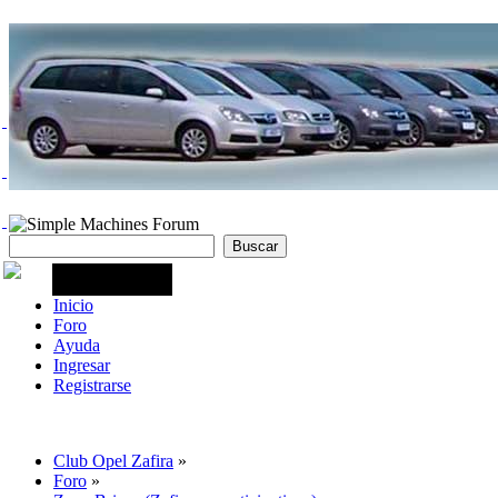
Inicio
Foro
Ayuda
Ingresar
Registrarse
Club Opel Zafira
»
Foro
»