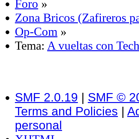
Foro
»
Zona Bricos (Zafireros pa
Op-Com
»
Tema:
A vueltas con Tec
SMF 2.0.19
|
SMF © 2
Terms and Policies
|
A
personal