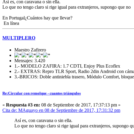
Así es, con caravana o sin ella.
Lo que no tengo claro si rige igual para extranjeros, supongo que no
En Portugal¿Cuántos hay que llevar?
En línea
MULTIPLERO
Maestro Zafirero
Mensajes: 3.420
1.- MODELO ZAFIRA: 1.7 CDTI, Enjoy Plus Ecoflex
2.- EXTRAS: Repro TLR Sport, Radio 2din Android con cámara t
3.-BRICOS: Doble antiniebla trasero, Módulo Comfort, bloqueo 
Re:Circular con remolque - cuantos triángulos
«
Respuesta #3 en:
08 de Septiembre de 2017, 17:37:13 pm »
Cita de: MAguayo en 08 de Septiembre de 2017, 17:31:32 pm
Así es, con caravana o sin ella.
Lo que no tengo claro si rige igual para extranjeros, supongo q