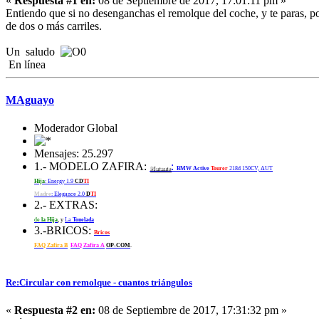
«
Respuesta #1 en:
08 de Septiembre de 2017, 17:01:11 pm »
Entiendo que si no desenganchas el remolque del coche, y te paras, pon
de dos o más carriles.
Un saludo
En línea
MAguayo
Moderador Global
Mensajes: 25.297
1.- MODELO ZAFIRA:
:
Mutante
BMW Active
Tourer
218d 150CV, AUT
Hija
: Energy 1.9
CD
TI
Madre
: Elegance 2.0
D
TI
2.- EXTRAS:
de
la Hija
, y
La
Tonelada
3.-BRICOS:
Bricos
FAQ Zafira B
FAQ Zafira A
OP-COM
.
Re:Circular con remolque - cuantos triángulos
«
Respuesta #2 en:
08 de Septiembre de 2017, 17:31:32 pm »