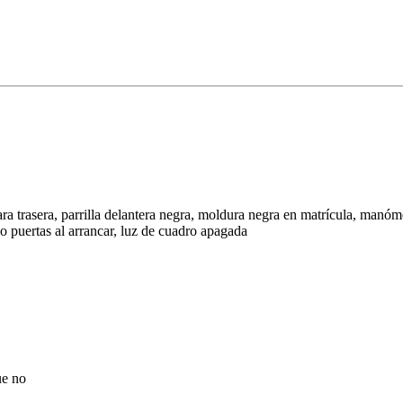
rasera, parrilla delantera negra, moldura negra en matrícula, manóme
puertas al arrancar, luz de cuadro apagada
ue no