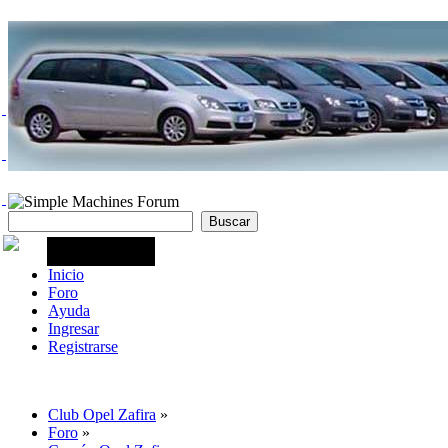
Inicio
Foro
Ayuda
Ingresar
Registrarse
Club Opel Zafira
»
Foro
»