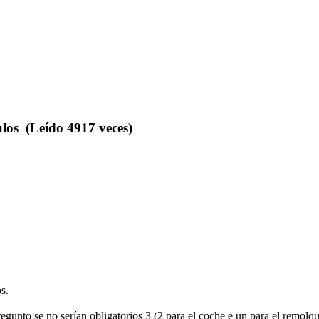
los (Leído 4917 veces)
s.
nto se no serían obligatorios 3 (2 para el coche e un para el remolqu