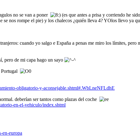
iángulos no se van a poner
(es que antes a prisa y corriendo he s
 se nos rompe el pie) y los chalecos ¿quién lleva 4? YOlos llevo ya 
xtranjeros: cuando yo salgo e España a penas me miro los límites, pero n
sí, pero de mi capa hago un sayo
n Portugal
ipamiento-obligatorio-y-aconsejable.shtml#.WbLneNFLdhE
 normal. deberían ser tantos como plazas del coche
atorio-en-el-vehiculo/index.shtml
s-en-europa