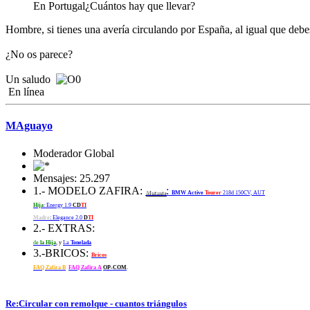
En Portugal¿Cuántos hay que llevar?
Hombre, si tienes una avería circulando por España, al igual que debes 
¿No os parece?
Un saludo
En línea
MAguayo
Moderador Global
Mensajes: 25.297
1.- MODELO ZAFIRA:
:
Mutante
BMW Active
Tourer
218d 150CV, AUT
Hija
: Energy 1.9
CD
TI
Madre
: Elegance 2.0
D
TI
2.- EXTRAS:
de
la Hija
, y
La
Tonelada
3.-BRICOS:
Bricos
FAQ Zafira B
FAQ Zafira A
OP-COM
.
Re:Circular con remolque - cuantos triángulos