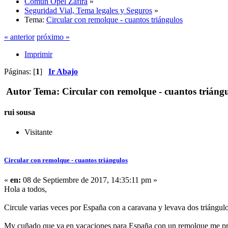
Común Opel Zafira
»
Seguridad Vial, Tema legales y Seguros
»
Tema:
Circular con remolque - cuantos triángulos
« anterior
próximo »
Imprimir
Páginas: [
1
]
Ir Abajo
Autor
Tema: Circular con remolque - cuantos triángu
rui sousa
Visitante
Circular con remolque - cuantos triángulos
«
en:
08 de Septiembre de 2017, 14:35:11 pm »
Hola a todos,
Circule varias veces por España con a caravana y levava dos triángulo
My cuñado que va en vacaciones para España con un remolque me pregu