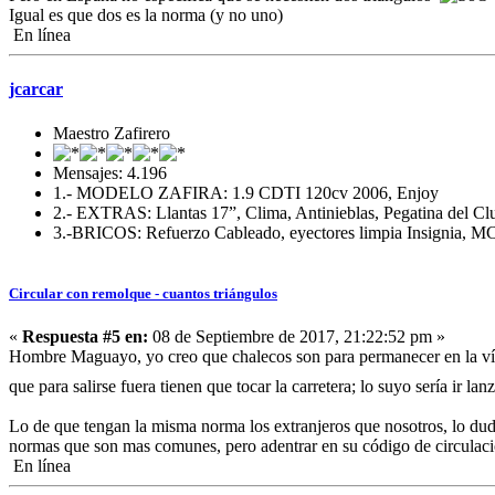
Igual es que dos es la norma (y no uno)
En línea
jcarcar
Maestro Zafirero
Mensajes: 4.196
1.- MODELO ZAFIRA: 1.9 CDTI 120cv 2006, Enjoy
2.- EXTRAS: Llantas 17”, Clima, Antinieblas, Pegatina del Cl
3.-BRICOS: Refuerzo Cableado, eyectores limpia Insignia, MC,
Circular con remolque - cuantos triángulos
«
Respuesta #5 en:
08 de Septiembre de 2017, 21:22:52 pm »
Hombre Maguayo, yo creo que chalecos son para permanecer en la vía, y
que para salirse fuera tienen que tocar la carretera; lo suyo sería ir l
Lo de que tengan la misma norma los extranjeros que nosotros, lo dudo,
normas que son mas comunes, pero adentrar en su código de circulació
En línea