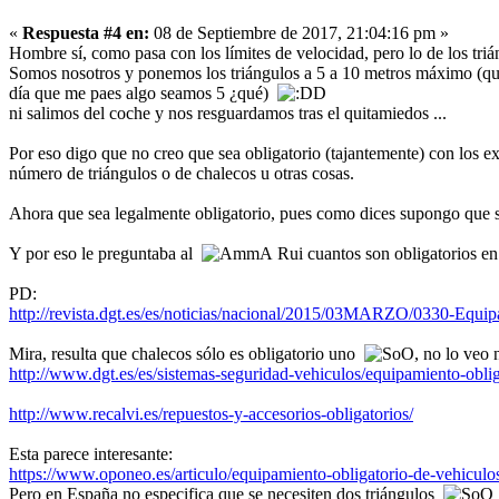
«
Respuesta #4 en:
08 de Septiembre de 2017, 21:04:16 pm »
Hombre sí, como pasa con los límites de velocidad, pero lo de los tr
Somos nosotros y ponemos los triángulos a 5 a 10 metros máximo (que
día que me paes algo seamos 5 ¿qué)
ni salimos del coche y nos resguardamos tras el quitamiedos ...
Por eso digo que no creo que sea obligatorio (tajantemente) con los e
número de triángulos o de chalecos u otras cosas.
Ahora que sea legalmente obligatorio, pues como dices supongo que 
Y por eso le preguntaba al
Rui cuantos son obligatorios e
PD:
http://revista.dgt.es/es/noticias/nacional/2015/03MARZO/0330-Equ
Mira, resulta que chalecos sólo es obligatorio uno
, no lo veo
http://www.dgt.es/es/sistemas-seguridad-vehiculos/equipamiento-oblig
http://www.recalvi.es/repuestos-y-accesorios-obligatorios/
Esta parece interesante:
https://www.oponeo.es/articulo/equipamiento-obligatorio-de-vehiculo
Pero en España no especifica que se necesiten dos triángulos