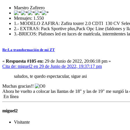
Maestro Zafirero
Mensajes: 1.550
1.- MODELO ZAFIRA: Zafira tourer 2.0 CDTI 130 CV Selec
2.- EXTRAS: Pack Sportive plus,Pack Opc Line (faldones y llan
3.-BRICOS: Plafones led en luces de matrícula, intermitentes la
Re:La transformación de mi ZT
«
Respuesta #105 en:
29 de Junio de 2022, 20:06:18 pm »
Cita de: miguel2 en 29 de Junio de 2022, 19:37:17 pm
saludos, te quedo espectacular, sigue asi
Muchas gracias!!
Ahora he vuelto a colocar las llantas de 18" y las de 19" me surgió 
En línea
miguel2
Visitante