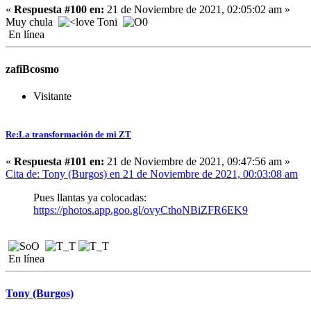
«
Respuesta #100 en:
21 de Noviembre de 2021, 02:05:02 am »
Muy chula
Toni
En línea
zafiBcosmo
Visitante
Re:La transformación de mi ZT
«
Respuesta #101 en:
21 de Noviembre de 2021, 09:47:56 am »
Cita de: Tony (Burgos) en 21 de Noviembre de 2021, 00:03:08 am
Pues llantas ya colocadas:
https://photos.app.goo.gl/ovyCthoNBiZFR6EK9
En línea
Tony (Burgos)