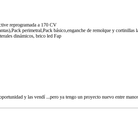
tive reprogramada a 170 CV
tas),Pack perimetral,Pack básico,enganche de remolque y cortinillas la
terales dinámicos, brico led Fap
la oportunidad y las vendí ...pero ya tengo un proyecto nuevo entre ma