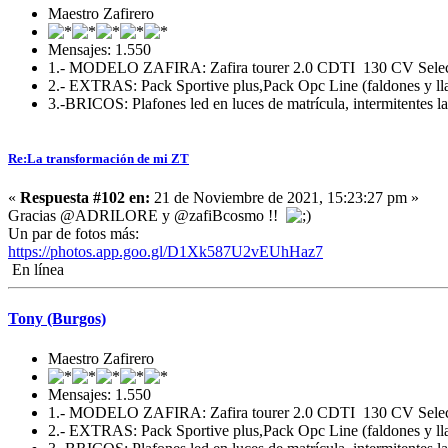
Maestro Zafirero
Mensajes: 1.550
1.- MODELO ZAFIRA: Zafira tourer 2.0 CDTI 130 CV Selec
2.- EXTRAS: Pack Sportive plus,Pack Opc Line (faldones y llan
3.-BRICOS: Plafones led en luces de matrícula, intermitentes la
Re:La transformación de mi ZT
«
Respuesta #102 en:
21 de Noviembre de 2021, 15:23:27 pm »
Gracias @ADRILORE y @zafiBcosmo !!
Un par de fotos más:
https://photos.app.goo.gl/D1Xk587U2vEUhHaz7
En línea
Tony (Burgos)
Maestro Zafirero
Mensajes: 1.550
1.- MODELO ZAFIRA: Zafira tourer 2.0 CDTI 130 CV Selec
2.- EXTRAS: Pack Sportive plus,Pack Opc Line (faldones y llan