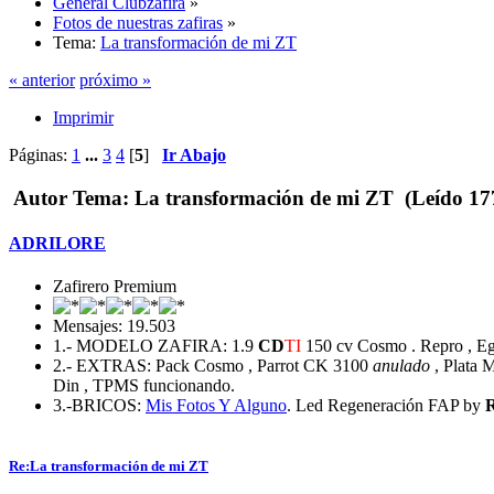
General Clubzafira
»
Fotos de nuestras zafiras
»
Tema:
La transformación de mi ZT
« anterior
próximo »
Imprimir
Páginas:
1
...
3
4
[
5
]
Ir Abajo
Autor
Tema: La transformación de mi ZT (Leído 177
ADRILORE
Zafirero Premium
Mensajes: 19.503
1.- MODELO ZAFIRA: 1.9
CD
TI
150 cv Cosmo . Repro , Egr
2.- EXTRAS: Pack Cosmo , Parrot CK 3100
anulado
, Plata M
Din , TPMS funcionando.
3.-BRICOS:
Mis Fotos
Y Alguno
. Led Regeneración FAP by
Re:La transformación de mi ZT