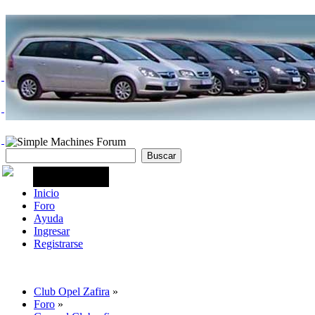
Inicio
Foro
Ayuda
Ingresar
Registrarse
Club Opel Zafira
»
Foro
»