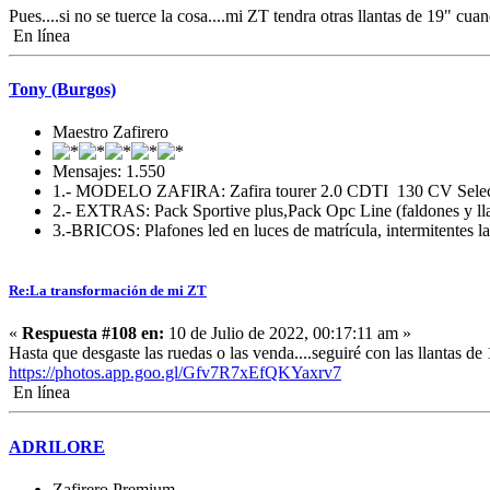
Pues....si no se tuerce la cosa....mi ZT tendra otras llantas de 19" c
En línea
Tony (Burgos)
Maestro Zafirero
Mensajes: 1.550
1.- MODELO ZAFIRA: Zafira tourer 2.0 CDTI 130 CV Selec
2.- EXTRAS: Pack Sportive plus,Pack Opc Line (faldones y llan
3.-BRICOS: Plafones led en luces de matrícula, intermitentes la
Re:La transformación de mi ZT
«
Respuesta #108 en:
10 de Julio de 2022, 00:17:11 am »
Hasta que desgaste las ruedas o las venda....seguiré con las llantas 
https://photos.app.goo.gl/Gfv7R7xEfQKYaxrv7
En línea
ADRILORE
Zafirero Premium