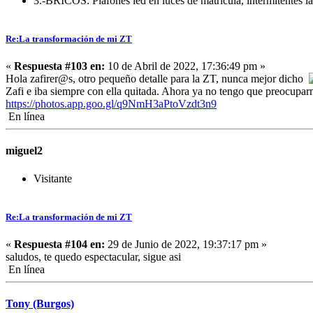
3.-BRICOS: Plafones led en luces de matrícula, intermitentes la
Re:La transformación de mi ZT
«
Respuesta #103 en:
10 de Abril de 2022, 17:36:49 pm »
Hola zafirer@s, otro pequeño detalle para la ZT, nunca mejor dicho
Zafi e iba siempre con ella quitada. Ahora ya no tengo que preocuparm
https://photos.app.goo.gl/q9NmH3aPtoVzdt3n9
En línea
miguel2
Visitante
Re:La transformación de mi ZT
«
Respuesta #104 en:
29 de Junio de 2022, 19:37:17 pm »
saludos, te quedo espectacular, sigue asi
En línea
Tony (Burgos)