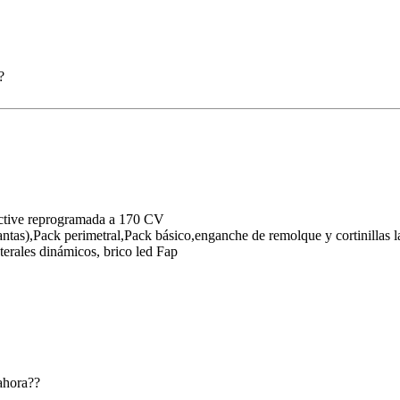
?
tive reprogramada a 170 CV
tas),Pack perimetral,Pack básico,enganche de remolque y cortinillas la
terales dinámicos, brico led Fap
 ahora??