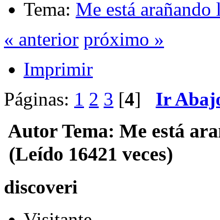
Tema:
Me está arañando l
« anterior
próximo »
Imprimir
Páginas:
1
2
3
[
4
]
Ir Abaj
Autor
Tema: Me está arañ
(Leído 16421 veces)
discoveri
Visitante