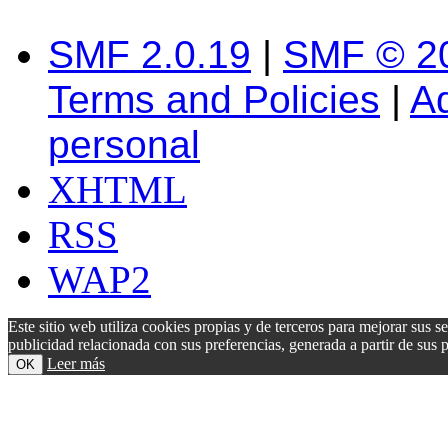
SMF 2.0.19
|
SMF © 2
Terms and Policies
|
A
personal
XHTML
RSS
WAP2
Este sitio web utiliza cookies propias y de terceros para mejorar sus s
publicidad relacionada con sus preferencias, generada a partir de su
Leer más
OK