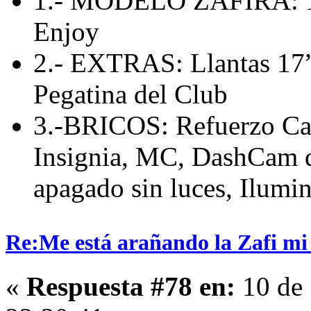
1.- MODELO ZAFIRA: 1
Enjoy
2.- EXTRAS: Llantas 17”,
Pegatina del Club
3.-BRICOS: Refuerzo Cab
Insignia, MC, DashCam de
apagado sin luces, Ilumin
Re:Me está arañando la Zafi mi
«
Respuesta #78 en:
10 de 