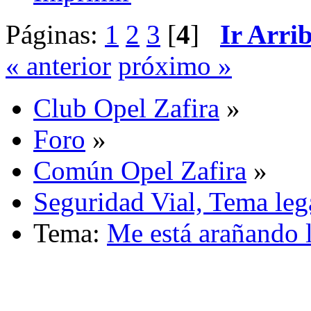
Páginas:
1
2
3
[
4
]
Ir Arri
« anterior
próximo »
Club Opel Zafira
»
Foro
»
Común Opel Zafira
»
Seguridad Vial, Tema leg
Tema:
Me está arañando l