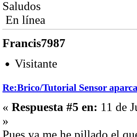
Saludos
En línea
Francis7987
Visitante
Re:Brico/Tutorial Sensor aparc
«
Respuesta #5 en:
11 de J
»
Pues ya me he pillado el q