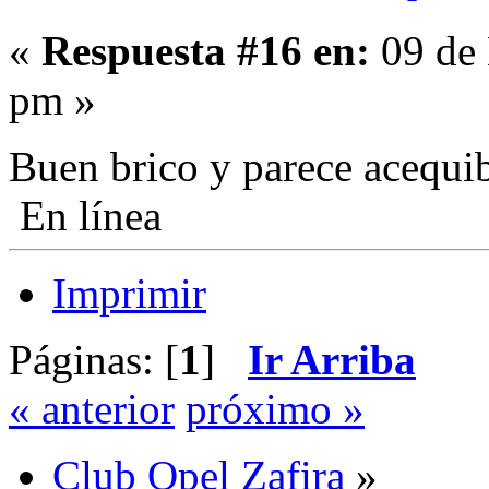
«
Respuesta #16 en:
09 de 
pm »
Buen brico y parece acequi
En línea
Imprimir
Páginas: [
1
]
Ir Arriba
« anterior
próximo »
Club Opel Zafira
»