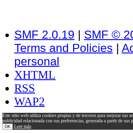
SMF 2.0.19
|
SMF © 2
Terms and Policies
|
A
personal
XHTML
RSS
WAP2
Este sitio web utiliza cookies propias y de terceros para mejorar sus s
publicidad relacionada con sus preferencias, generada a partir de su
Leer más
OK