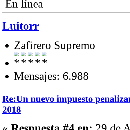
En línea
Luitorr
Zafirero Supremo
Mensajes: 6.988
Re:Un nuevo impuesto penalizará
2018
«
Respuesta #4 en:
29 de A