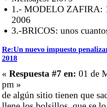
1.- MODELO ZAFIRA: 1
2006
3.-BRICOS: unos cuanto
Re:Un nuevo impuesto penalizará
2018
«
Respuesta #7 en:
01 de M
pm »
de algún sitio tienen que sa
llene los bolsillos, que se 