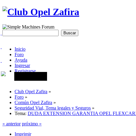
Inicio
Foro
Ayuda
Ingresar
Registrarse
Club Opel Zafira
»
Foro
»
Común Opel Zafira
»
Seguridad Vial, Tema legales y Seguros
»
Tema:
DUDA EXTENSION GARANTIA OPEL FLEXCAR
« anterior
próximo »
Imprimir