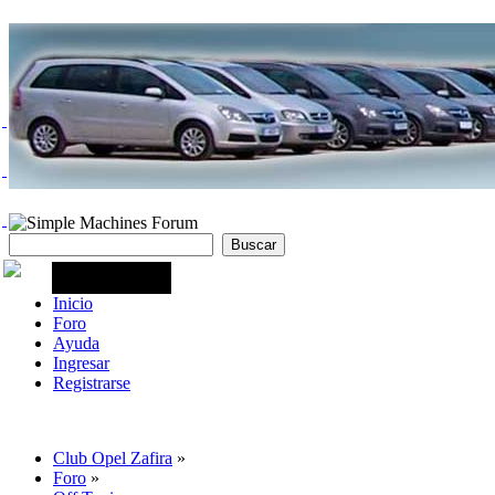
Inicio
Foro
Ayuda
Ingresar
Registrarse
Club Opel Zafira
»
Foro
»