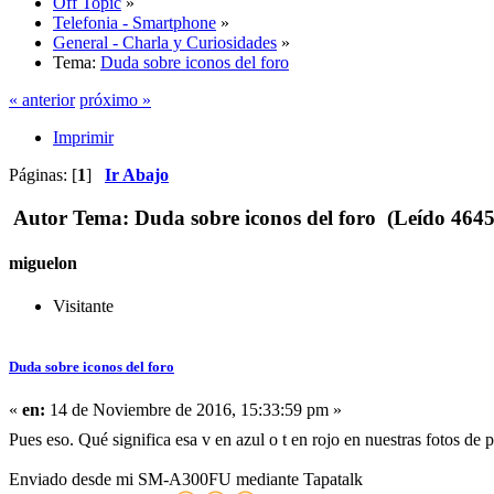
Off Topic
»
Telefonia - Smartphone
»
General - Charla y Curiosidades
»
Tema:
Duda sobre iconos del foro
« anterior
próximo »
Imprimir
Páginas: [
1
]
Ir Abajo
Autor
Tema: Duda sobre iconos del foro (Leído 4645
miguelon
Visitante
Duda sobre iconos del foro
«
en:
14 de Noviembre de 2016, 15:33:59 pm »
Pues eso. Qué significa esa v en azul o t en rojo en nuestras fotos de 
Enviado desde mi SM-A300FU mediante Tapatalk