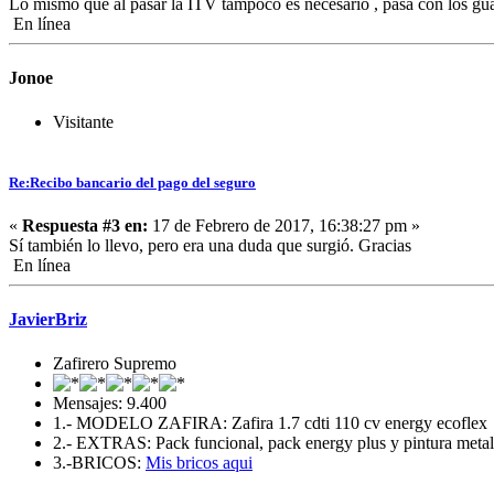
Lo mismo que al pasar la ITV tampoco es necesario , pasa con los guard
En línea
Jonoe
Visitante
Re:Recibo bancario del pago del seguro
«
Respuesta #3 en:
17 de Febrero de 2017, 16:38:27 pm »
Sí también lo llevo, pero era una duda que surgió. Gracias
En línea
JavierBriz
Zafirero Supremo
Mensajes: 9.400
1.- MODELO ZAFIRA: Zafira 1.7 cdti 110 cv energy ecoflex
2.- EXTRAS: Pack funcional, pack energy plus y pintura metali
3.-BRICOS:
Mis bricos aqui