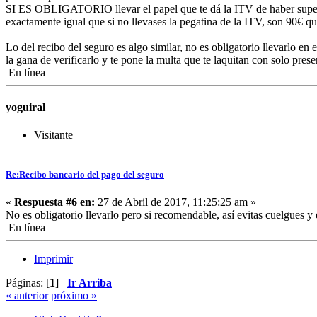
SI ES OBLIGATORIO llevar el papel que te dá la ITV de haber superado 
exactamente igual que si no llevases la pegatina de la ITV, son 90€ q
Lo del recibo del seguro es algo similar, no es obligatorio llevarlo e
la gana de verificarlo y te pone la multa que te laquitan con solo presen
En línea
yoguiral
Visitante
Re:Recibo bancario del pago del seguro
«
Respuesta #6 en:
27 de Abril de 2017, 11:25:25 am »
No es obligatorio llevarlo pero si recomendable, así evitas cuelgues y
En línea
Imprimir
Páginas: [
1
]
Ir Arriba
« anterior
próximo »