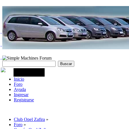
Inicio
Foro
Ayuda
Ingresar
Registrarse
Club Opel Zafira
»
Foro
»