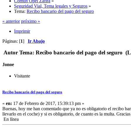
Común Opel Zafira
»
Seguridad Vial, Tema legales y Seguros
»
Tema:
Recibo bancario del pago del seguro
« anterior
próximo »
Imprimir
Páginas: [
1
]
Ir Abajo
Autor
Tema: Recibo bancario del pago del seguro (L
Jonoe
Visitante
Recibo bancario del pago del seguro
«
en:
17 de Febrero de 2017, 15:39:13 pm »
Buenas, hoy me han comentado que ya no es obligatorio el recibo banca
llevarlo en el coche) y si es obligatorio, de cuanto es la multa. Graci
En línea