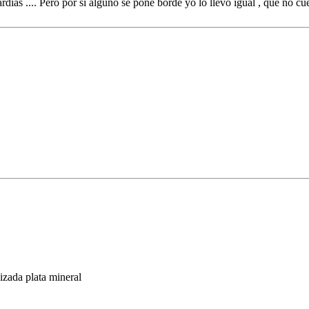
ias .... Pero por si alguno se pone borde yo lo llevó igual , que no cue
zada plata mineral