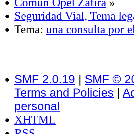
Común Opel Zafira
»
Seguridad Vial, Tema leg
Tema:
una consulta por e
SMF 2.0.19
|
SMF © 2
Terms and Policies
|
A
personal
XHTML
RSS