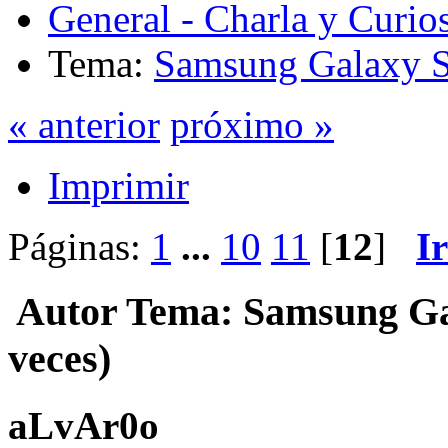
General - Charla y Curio
Tema:
Samsung Galaxy S
« anterior
próximo »
Imprimir
Páginas:
1
...
10
11
[
12
]
I
Autor
Tema: Samsung Gal
veces)
aLvAr0o