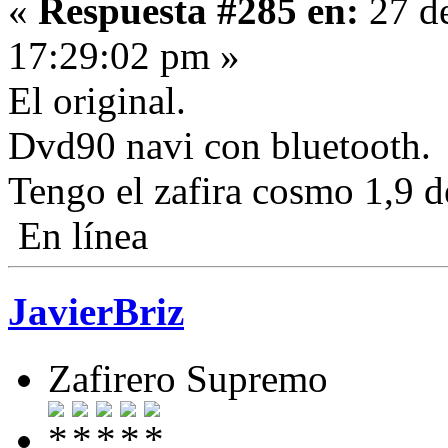
«
Respuesta #285 en:
27 d
17:29:02 pm »
El original.
Dvd90 navi con bluetooth.
Tengo el zafira cosmo 1,9 d
En línea
JavierBriz
Zafirero Supremo