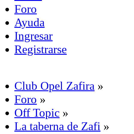
Foro
Ayuda
Ingresar
Registrarse
Club Opel Zafira
»
Foro
»
Off Topic
»
La taberna de Zafi
»