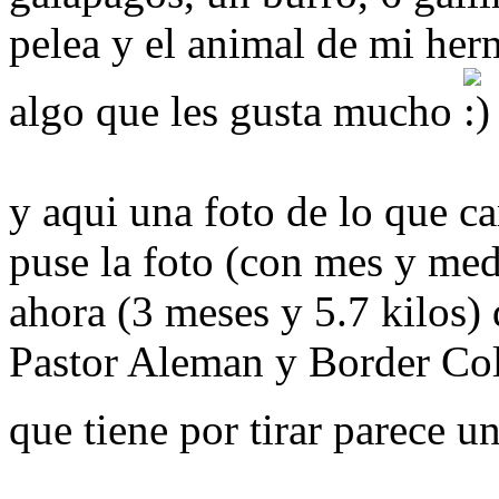
pelea y el animal de mi her
algo que les gusta mucho
y aqui una foto de lo que c
puse la foto (con mes y med
ahora (3 meses y 5.7 kilos) 
Pastor Aleman y Border Col
que tiene por tirar parece