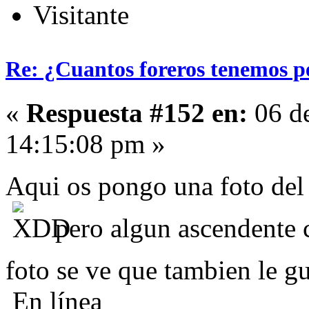
Visitante
Re: ¿Cuantos foreros tenemos p
«
Respuesta #152 en:
06 de
14:15:08 pm »
Aqui os pongo una foto de
pero algun ascendente 
foto se ve que tambien le g
En línea