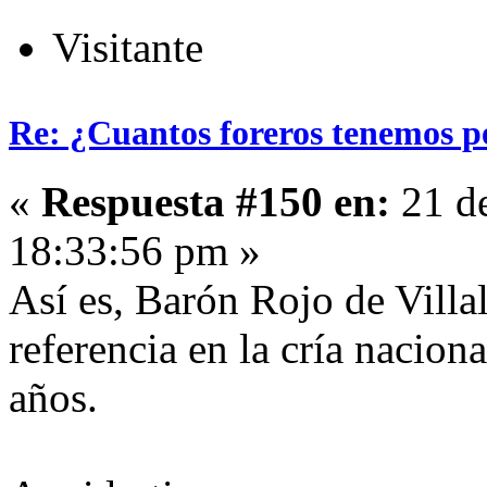
Visitante
Re: ¿Cuantos foreros tenemos p
«
Respuesta #150 en:
21 de
18:33:56 pm »
Así es, Barón Rojo de Villa
referencia en la cría nacion
años.