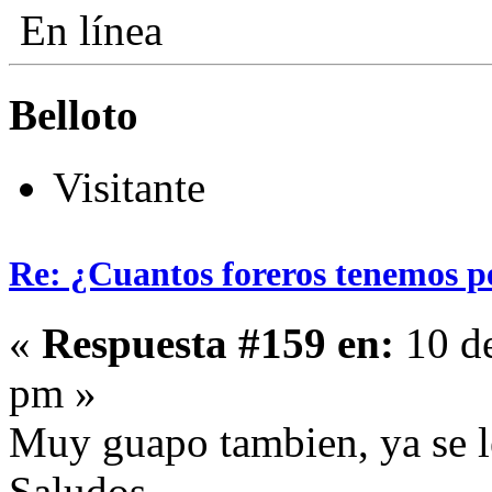
En línea
Belloto
Visitante
Re: ¿Cuantos foreros tenemos p
«
Respuesta #159 en:
10 de
pm »
Muy guapo tambien, ya se l
Saludos.