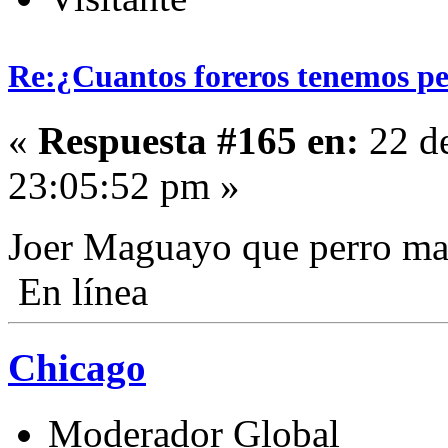
Re:¿Cuantos foreros tenemos p
«
Respuesta #165 en:
22 de
23:05:52 pm »
Joer Maguayo que perro ma
En línea
Chicago
Moderador Global