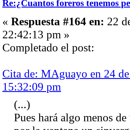
Re:¿Cuantos foreros tenemos p
«
Respuesta #164 en:
22 de
22:42:13 pm »
Completado el post:
Cita de: MAguayo en 24 de
15:32:09 pm
(...)
Pues hará algo menos de 