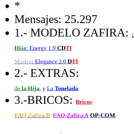
Mensajes: 25.297
1.- MODELO ZAFIRA:
Hija
: Energy 1.9
CD
TI
Madre
: Elegance 2.0
D
TI
2.- EXTRAS:
de
la Hija
, y
La
Tonelada
3.-BRICOS:
Bricos
FAQ Zafira B
FAQ Zafira A
OP-COM
.