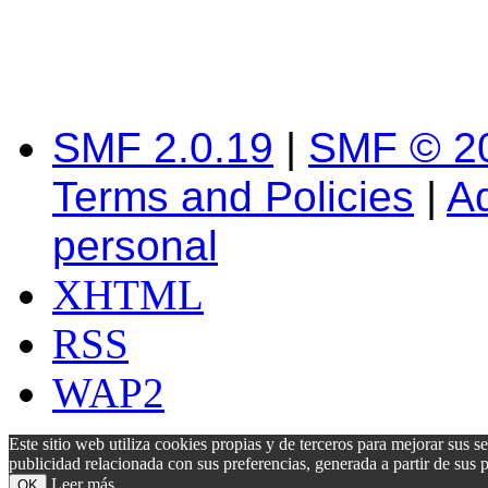
SMF 2.0.19
|
SMF © 2
Terms and Policies
|
A
personal
XHTML
RSS
WAP2
Este sitio web utiliza cookies propias y de terceros para mejorar sus s
publicidad relacionada con sus preferencias, generada a partir de su
Leer más
OK