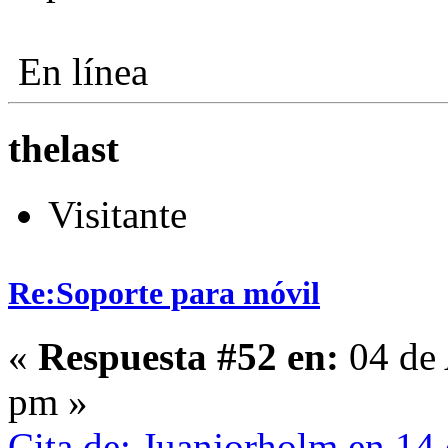
En línea
thelast
Visitante
Re:Soporte para móvil
«
Respuesta #52 en:
04 de 
pm »
Cita de: Juanjorholm en 14 