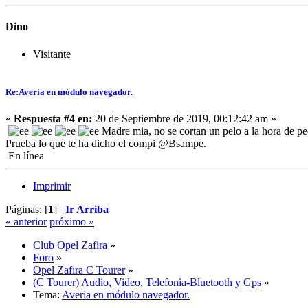
Dino
Visitante
Re:Averia en módulo navegador.
«
Respuesta #4 en:
20 de Septiembre de 2019, 00:12:42 am »
Madre mia, no se cortan un pelo a la hora de ped
Prueba lo que te ha dicho el compi @Bsampe.
En línea
Imprimir
Páginas: [
1
]
Ir Arriba
« anterior
próximo »
Club Opel Zafira
»
Foro
»
Opel Zafira C Tourer
»
(C Tourer) Audio, Video, Telefonia-Bluetooth y Gps
»
Tema:
Averia en módulo navegador.