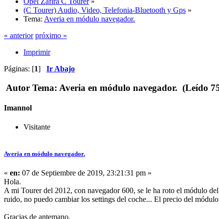
Opel Zafira C Tourer
»
(C Tourer) Audio, Video, Telefonia-Bluetooth y Gps
»
Tema:
Averia en módulo navegador.
« anterior
próximo »
Imprimir
Páginas: [
1
]
Ir Abajo
Autor
Tema: Averia en módulo navegador. (Leído 75
Imannol
Visitante
Averia en módulo navegador.
«
en:
07 de Septiembre de 2019, 23:21:31 pm »
Hola.
A mi Tourer del 2012, con navegador 600, se le ha roto el módulo del 
ruido, no puedo cambiar los settings del coche... El precio del mód
Gracias de antemano.