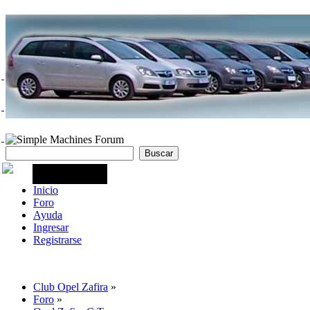
Inicio
Foro
Ayuda
Ingresar
Registrarse
Club Opel Zafira
»
Foro
»