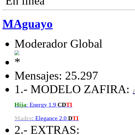
En línea
MAguayo
Moderador Global
Mensajes: 25.297
1.- MODELO ZAFIRA:
Hija
: Energy 1.9
CD
TI
Madre
: Elegance 2.0
D
TI
2.- EXTRAS: