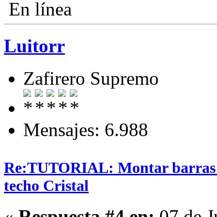
En línea
Luitorr
Zafirero Supremo
Mensajes: 6.988
Re:TUTORIAL: Montar barras T
techo Cristal
«
Respuesta #4 en:
07 de J