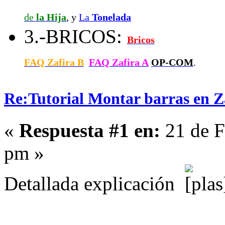
de
la Hija
, y
La
Tonelada
3.-BRICOS:
Bricos
FAQ Zafira B
FAQ Zafira A
OP-COM
.
Re:Tutorial Montar barras en Za
«
Respuesta #1 en:
21 de F
pm »
Detallada explicación