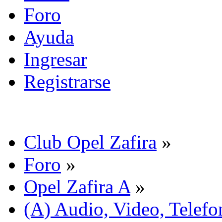
Foro
Ayuda
Ingresar
Registrarse
Club Opel Zafira
»
Foro
»
Opel Zafira A
»
(A) Audio, Video, Telefo