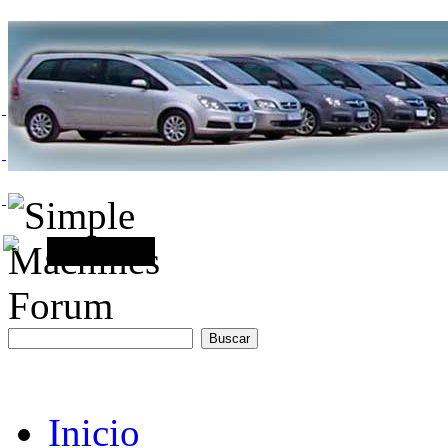
Inicio