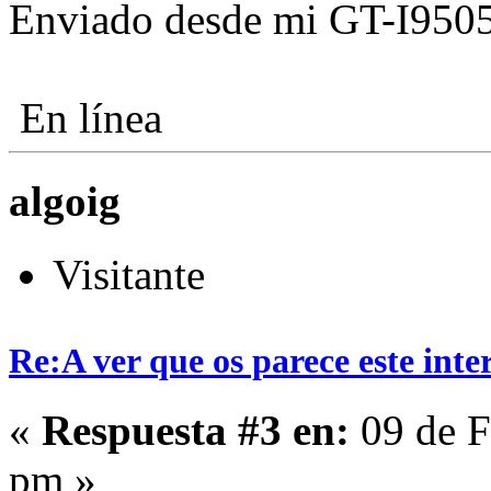
Enviado desde mi GT-I9505
En línea
algoig
Visitante
Re:A ver que os parece este inte
«
Respuesta #3 en:
09 de F
pm »