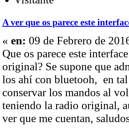
A ver que os parece este interfa
«
en:
09 de Febrero de 201
Que os parece este interface
original? Se supone que ad
los ahí con bluetooh, en tal
conservar los mandos al vol
teniendo la radio original, 
ver que me cuentan, saludo