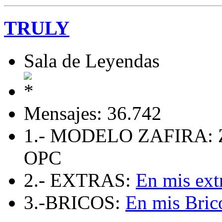
TRULY
Sala de Leyendas
Mensajes: 36.742
1.- MODELO ZAFIRA: 
OPC
2.- EXTRAS:
En mis ext
3.-BRICOS:
En mis Bric