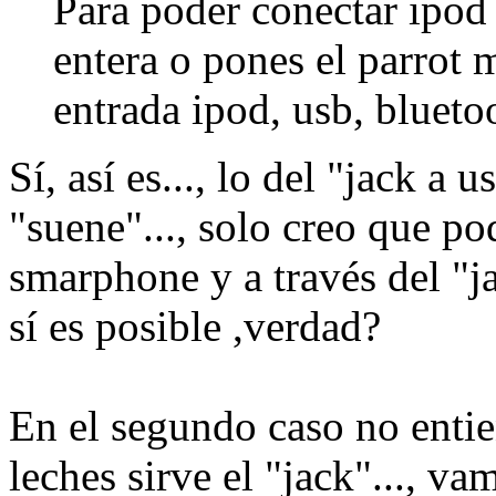
Para poder conectar ipod 
entera o pones el parrot
entrada ipod, usb, blueto
Sí, así es..., lo del "jack 
"suene"..., solo creo que po
smarphone y a través del "ja
sí es posible ,verdad?
En el segundo caso no enti
leches sirve el "jack"..., va