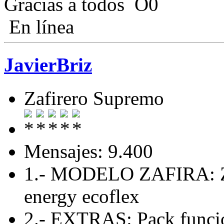
Gracias a todos
En línea
JavierBriz
Zafirero Supremo
Mensajes: 9.400
1.- MODELO ZAFIRA: Zaf
energy ecoflex
2.- EXTRAS: Pack funcio