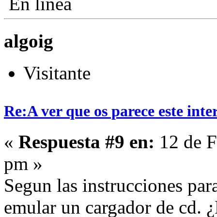
En línea
algoig
Visitante
Re:A ver que os parece este inte
«
Respuesta #9 en:
12 de F
pm »
Segun las instrucciones par
emular un cargador de cd. 