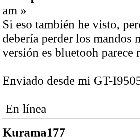
am »
Si eso también he visto, per
debería perder los mandos ni
versión es bluetooh parece 
Enviado desde mi GT-I9505
En línea
Kurama177