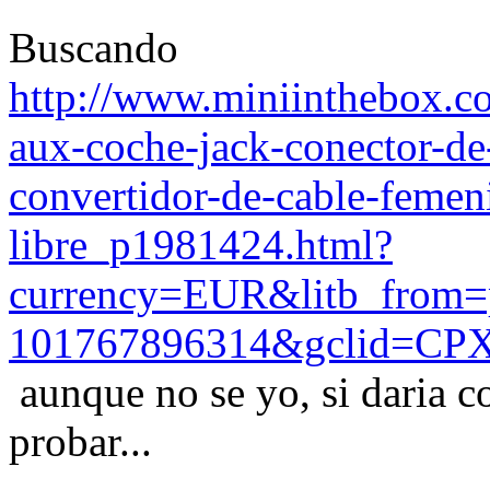
Buscando
http://www.miniinthebox.c
aux-coche-jack-conector-de
convertidor-de-cable-femen
libre_p1981424.html?
currency=EUR&litb_from
101767896314&gclid=C
aunque no se yo, si daria c
probar...