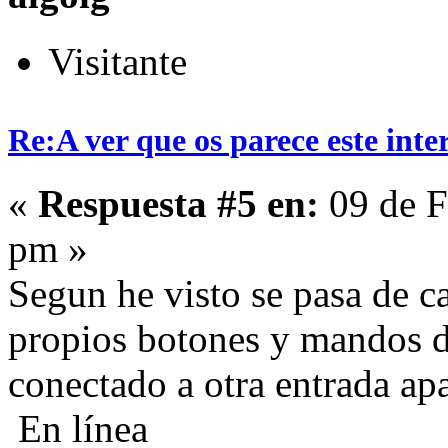
Visitante
Re:A ver que os parece este inte
«
Respuesta #5 en:
09 de F
pm »
Segun he visto se pasa de c
propios botones y mandos de
conectado a otra entrada apa
En línea