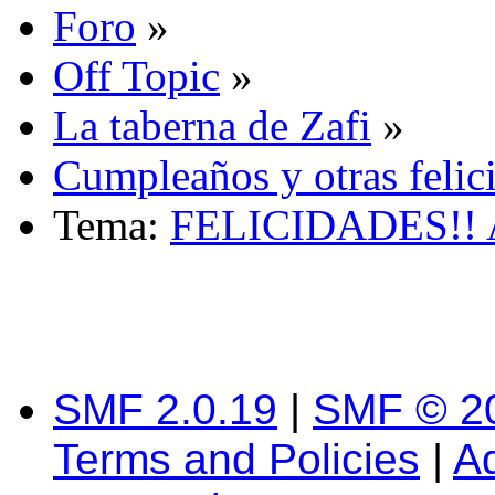
Foro
»
Off Topic
»
La taberna de Zafi
»
Cumpleaños y otras felic
Tema:
FELICIDADES!! A
SMF 2.0.19
|
SMF © 2
Terms and Policies
|
A