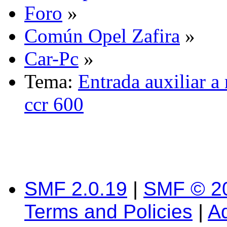
Foro
»
Común Opel Zafira
»
Car-Pc
»
Tema:
Entrada auxiliar a 
ccr 600
SMF 2.0.19
|
SMF © 2
Terms and Policies
|
A