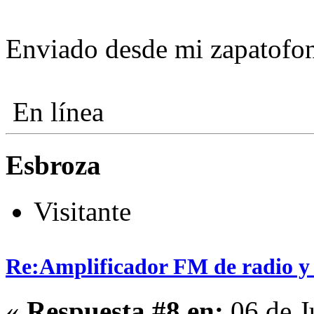
Enviado desde mi zapatofo
En línea
Esbroza
Visitante
Re:Amplificador FM de radio y
«
Respuesta #8 en:
06 de J