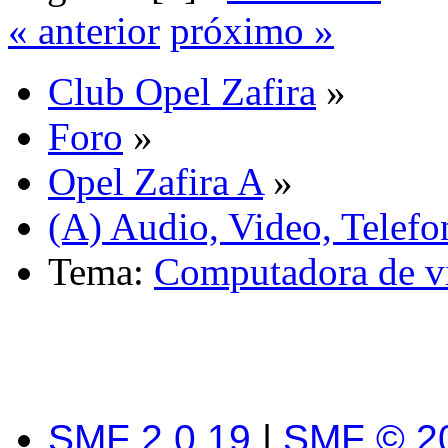
« anterior
próximo »
Club Opel Zafira
»
Foro
»
Opel Zafira A
»
(A) Audio, Video, Telefo
Tema:
Computadora de vi
SMF 2.0.19
|
SMF © 2