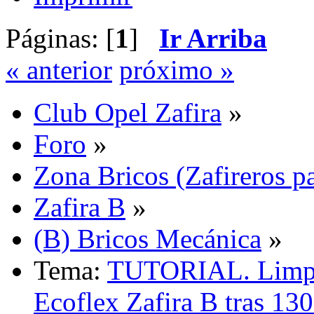
Páginas: [
1
]
Ir Arriba
« anterior
próximo »
Club Opel Zafira
»
Foro
»
Zona Bricos (Zafireros pa
Zafira B
»
(B) Bricos Mecánica
»
Tema:
TUTORIAL. Limpi
Ecoflex Zafira B tras 1