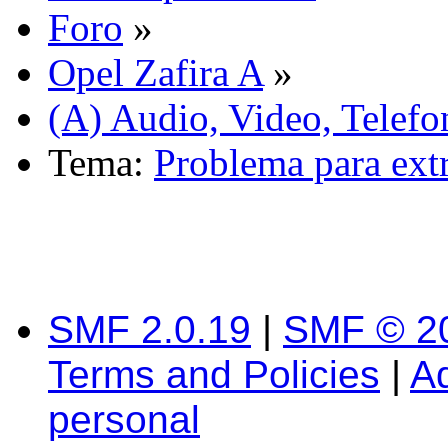
Foro
»
Opel Zafira A
»
(A) Audio, Video, Telefo
Tema:
Problema para extr
SMF 2.0.19
|
SMF © 2
Terms and Policies
|
A
personal