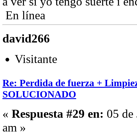
a ver si yo tengo suerte i en
En línea
david266
Visitante
Re: Perdida de fuerza + Limpie
SOLUCIONADO
«
Respuesta #29 en:
05 de 
am »