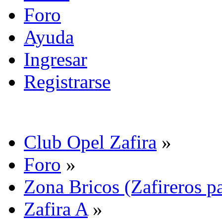
Foro
Ayuda
Ingresar
Registrarse
Club Opel Zafira
»
Foro
»
Zona Bricos (Zafireros pa
Zafira A
»