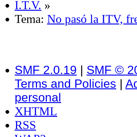
I.T.V.
»
Tema:
No pasó la ITV, fr
SMF 2.0.19
|
SMF © 2
Terms and Policies
|
A
personal
XHTML
RSS