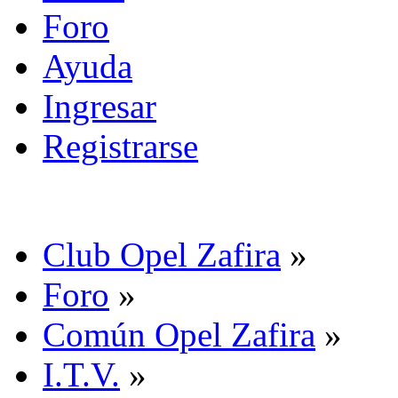
Foro
Ayuda
Ingresar
Registrarse
Club Opel Zafira
»
Foro
»
Común Opel Zafira
»
I.T.V.
»