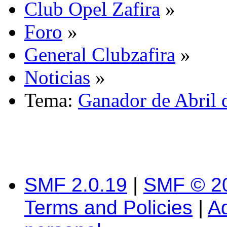
Club Opel Zafira
»
Foro
»
General Clubzafira
»
Noticias
»
Tema:
Ganador de Abril d
SMF 2.0.19
|
SMF © 2
Terms and Policies
|
A