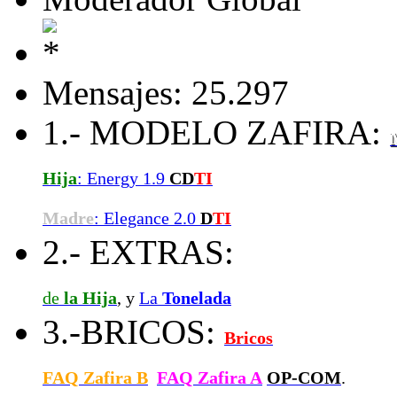
Mensajes: 25.297
1.- MODELO ZAFIRA:
Hija
: Energy 1.9
CD
TI
Madre
: Elegance 2.0
D
TI
2.- EXTRAS:
de
la Hija
, y
La
Tonelada
3.-BRICOS:
Bricos
FAQ Zafira B
FAQ Zafira A
OP-COM
.