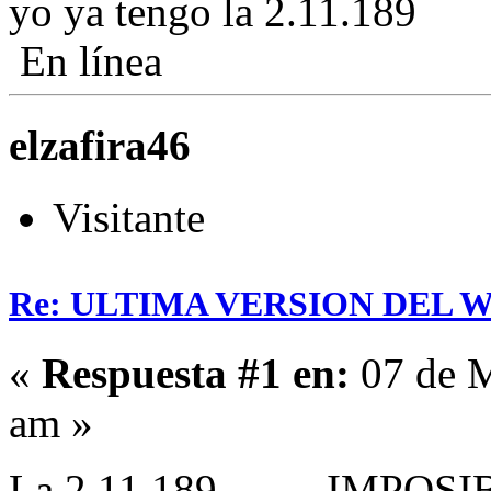
yo ya tengo la 2.11.189
En línea
elzafira46
Visitante
Re: ULTIMA VERSION DEL WHA
«
Respuesta #1 en:
07 de M
am »
La 2.11.189 ........ IMPO