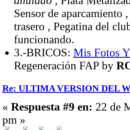
anulado
, Plata Metaliza
Sensor de aparcamiento , 
trasero , Pegatina del cl
funcionando.
3.-BRICOS:
Mis Fotos
Y
Regeneración FAP by
R
Re: ULTIMA VERSION DEL WHA
«
Respuesta #9 en:
22 de M
pm »