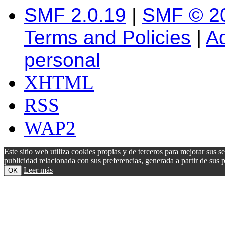
SMF 2.0.19
|
SMF © 2
Terms and Policies
|
A
personal
XHTML
RSS
WAP2
Este sitio web utiliza cookies propias y de terceros para mejorar sus s
publicidad relacionada con sus preferencias, generada a partir de su
Leer más
OK